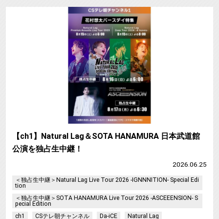
【ch1】Natural Lag＆SOTA HANAMURA 日本武道館
公演を独占生中継！
2026.06.25
＜独占生中継＞Natural Lag Live Tour 2026 -IGNNNITION- Special Edi
tion
＜独占生中継＞SOTA HANAMURA Live Tour 2026 -ASCEEENSION- S
pecial Edition
ch1
CSテレ朝チャンネル
Da-iCE
Natural Lag