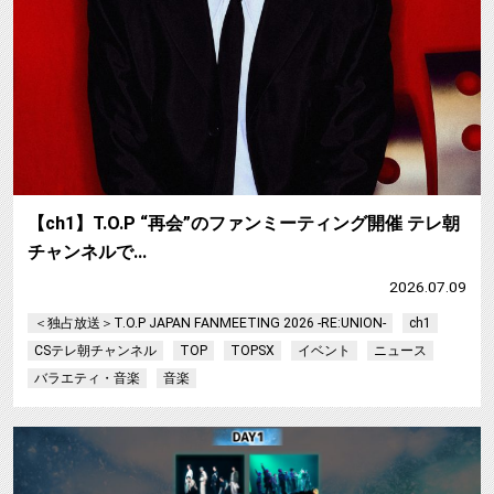
【ch1】T.O.P “再会”のファンミーティング開催 テレ朝
チャンネルで…
2026.07.09
＜独占放送＞T.O.P JAPAN FANMEETING 2026 -RE:UNION-
ch1
CSテレ朝チャンネル
TOP
TOPSX
イベント
ニュース
バラエティ・音楽
音楽
【