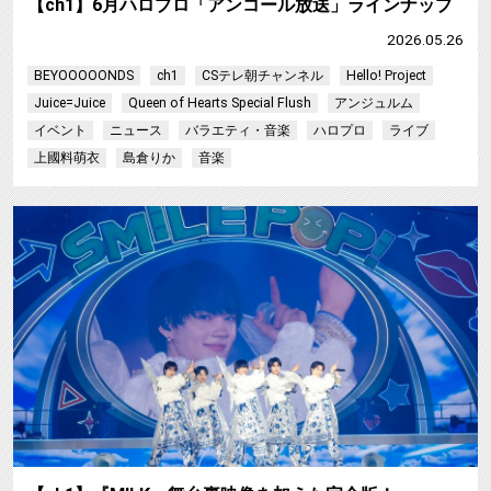
【ch1】6月ハロプロ「アンコール放送」ラインナップ
2026.05.26
BEYOOOOONDS
ch1
CSテレ朝チャンネル
Hello! Project
Juice=Juice
Queen of Hearts Special Flush
アンジュルム
イベント
ニュース
バラエティ・音楽
ハロプロ
ライブ
上國料萌衣
島倉りか
音楽