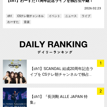
【ch1】わーすた11周年記念ライブを独占生中継！
2026.02.23
ch1
CSテレ朝チャンネル
イベント
ニュース
ライブ
わーすた
音楽
サムネイル
1
【ch1】SCANDAL 結成20周年記念ラ
イブを CSテレ朝チャンネルで独占…
サムネイル
2
【ch1】『長渕剛 ALLE JAPAN 特
集』