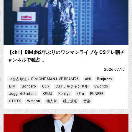
【ch1】BIM 約2年ぶりのワンマンライブを CSテレ朝チ
ャンネルで独占…
2026.07.15
＜独占放送＞ BIM ONE MAN LIVE BEAM’26
ANI
Benjazzy
BIM
Bonbero
C6ix
CSテレ朝チャンネル
Cwondo
JuggrixhSentana
KEIJU
Kohjiya
kZm
PUNPEE
STUTS
Watson
仙人掌
独占放送
音楽