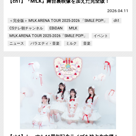
【ch1】『M!LK』舞台裏映像を加えた完全版！
2026.04.11
＜完全版＞ M!LK ARENA TOUR 2025-2026 「SMILE POP!」
ch1
CSテレ朝チャンネル
EBiDAN
M!LK
M!LK ARENA TOUR 2025-2026「SMILE POP!」
イベント
ニュース
バラエティ・音楽
ミルク
音楽