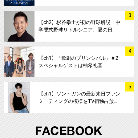
サムネイル
3
【ch2】杉谷拳士が初の野球解説！中
学硬式野球リトルシニア、夏の日…
サムネイル
4
【ch1】「歌劇のプリンシパル」＃2
スペシャルゲストは柚希礼音！！
サムネイル
5
【ch1】ソン・ガンの最新来日ファン
ミーティングの模様をTV初独占放…
FA