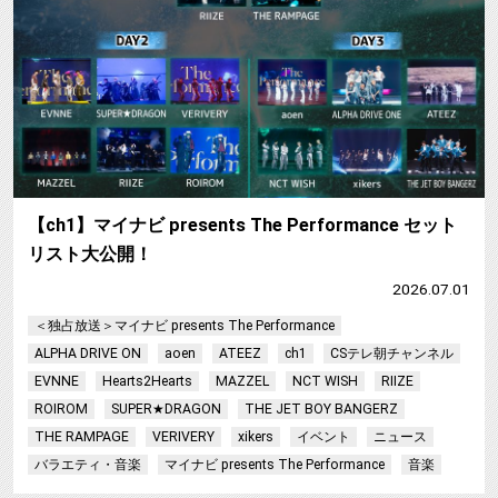
【ch1】マイナビ presents The Performance セット
リスト大公開！
2026.07.01
＜独占放送＞マイナビ presents The Performance
ALPHA DRIVE ON
aoen
ATEEZ
ch1
CSテレ朝チャンネル
EVNNE
Hearts2Hearts
MAZZEL
NCT WISH
RIIZE
ROIROM
SUPER★DRAGON
THE JET BOY BANGERZ
THE RAMPAGE
VERIVERY
xikers
イベント
ニュース
バラエティ・音楽
マイナビ presents The Performance
音楽