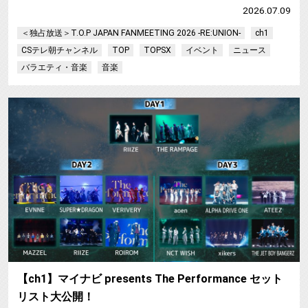
2026.07.09
＜独占放送＞T.O.P JAPAN FANMEETING 2026 -RE:UNION-
ch1
CSテレ朝チャンネル
TOP
TOPSX
イベント
ニュース
バラエティ・音楽
音楽
【
【ch1】マイナビ presents The Performance セット
リスト大公開！