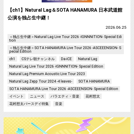
【ch1】Natural Lag＆SOTA HANAMURA 日本武道館
公演を独占生中継！
2026.06.25
＜独占生中継＞Natural Lag Live Tour 2026 -IGNNNITION- Special Edi
tion
＜独占生中継＞SOTA HANAMURA Live Tour 2026 -ASCEEENSION- S
pecial Edition
ch1
CSテレ朝チャンネル
Da-iCE
Natural Lag
Natural Lag Live Tour 2026 -IGNNNITION- Special Edition
Natural Lag Premium Acoustic Live Tour 2023
Natural Lag Zepp Tour 2024 -4 leaves-
SOTA HANAMURA
SOTA HANAMURA Live Tour 2026 -ASCEEENSION- Special Edition
イベント
ニュース
バラエティ・音楽
花村想太
花村想太バースデイ特集
音楽