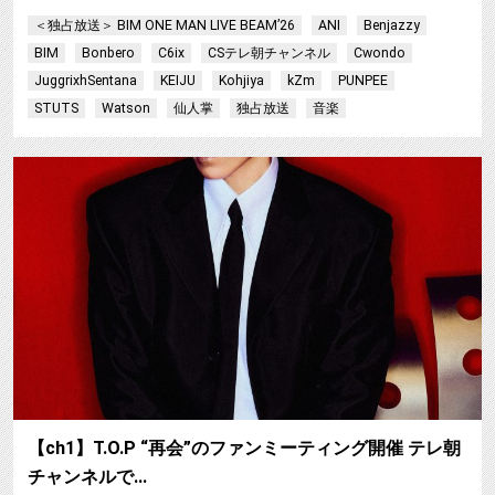
＜独占放送＞ BIM ONE MAN LIVE BEAM’26
ANI
Benjazzy
BIM
Bonbero
C6ix
CSテレ朝チャンネル
Cwondo
JuggrixhSentana
KEIJU
Kohjiya
kZm
PUNPEE
STUTS
Watson
仙人掌
独占放送
音楽
【ch1】T.O.P “再会”のファンミーティング開催 テレ朝
チャンネルで…