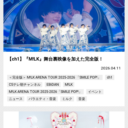
【ch1】『M!LK』舞台裏映像を加えた完全版！
2026.04.11
＜完全版＞ M!LK ARENA TOUR 2025-2026 「SMILE POP!」
ch1
CSテレ朝チャンネル
EBiDAN
M!LK
M!LK ARENA TOUR 2025-2026「SMILE POP!」
イベント
ニュース
バラエティ・音楽
ミルク
音楽