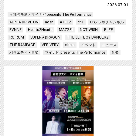
2026.07.01
＜独占放送＞マイナビ presents The Performance
ALPHA DRIVE ON
aoen
ATEEZ
ch1
CSテレ朝チャンネル
EVNNE
Hearts2Hearts
MAZZEL
NCT WISH
RIIZE
ROIROM
SUPER★DRAGON
THE JET BOY BANGERZ
THE RAMPAGE
VERIVERY
xikers
イベント
ニュース
バラエティ・音楽
マイナビ presents The Performance
音楽