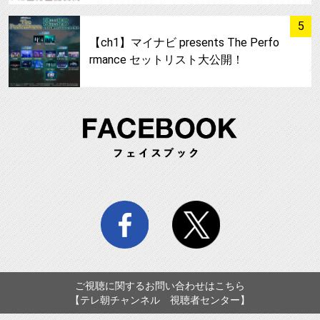
サムネイル
5
【ch1】マイナビ presents The Perfo
rmance セットリスト大公開！
FA
facebook
twitter
ご視聴に関するお問い合わせはこちら
【テレ朝チャンネル 視聴者センター】