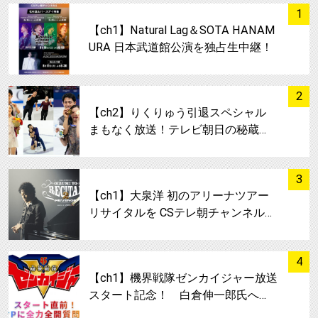
サムネイル
1
【ch1】Natural Lag＆SOTA HANAM
URA 日本武道館公演を独占生中継！
サムネイル
2
【ch2】りくりゅう引退スペシャル
まもなく放送！テレビ朝日の秘蔵…
サムネイル
3
【ch1】大泉洋 初のアリーナツアー
リサイタルを CSテレ朝チャンネル…
サムネイル
4
【ch1】機界戦隊ゼンカイジャー放送
スタート記念！ 白倉伸一郎氏へ…