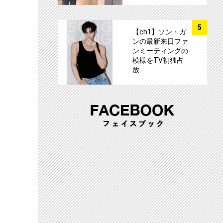
サムネイル
5
【ch1】ソン・ガ
ンの最新来日ファ
ンミーティングの
模様をTV初独占
放…