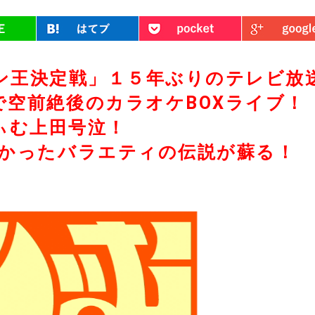
LINE
はてブ
Pocket
ン王決定戦」
１５年ぶりのテレビ放
空前絶後のカラオケBOXライブ！
ぃむ上田号泣！
かったバラエティの伝説が蘇る！