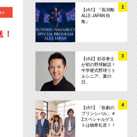
サムネイル
2
+1
【ch1】『長渕剛
ALLE JAPAN 特
集』
送！
サムネイル
3
【ch2】杉谷拳士
が初の野球解説！
中学硬式野球リト
ルシニア、夏の
日…
サムネイル
4
【ch1】「歌劇の
プリンシパル」＃
2スペシャルゲス
トは柚希礼音！！