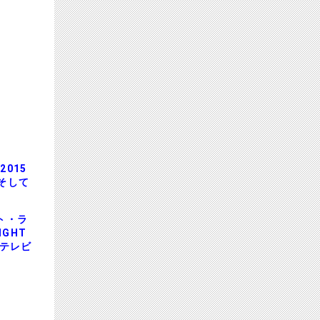
015
、そして
ト・ラ
GHT
をテレビ