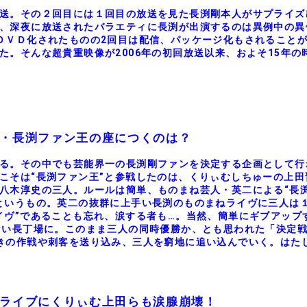
送。その２回目には１回目の放送を見た長渕剛本人がサプライズ
、深夜に放送されたバラエティに長渕が出演するのは異例中の異
ＤＶＤ化されたものの2回目は配信、パッケージ化もされること
。そんな超貴重映像が2006年の初回放送以来、およそ15年の
代・長渕ファン王の座につくのは？
る。その中でも芸能界一の長渕剛ファンを決定する企画として行
こそは“長渕ファン王”と参戦したのは、くりぃむしちゅーの上田
八木淳史の三人。ルールは簡単、ものまね芸人・英二による“長
というもの。英二の抜群に上手い長渕のものまねライヴに三人は
イヴ”であることも忘れ、涙する者も…。当然、簡単にギブアップ
ない長丁場に。このまま三人の同時優勝か、とも思われた「決定
きの作戦や刺客を送り込み、三人を窮地に追い込んでいく。はた
コライブにくりぃむ上田らも涙腺崩壊！