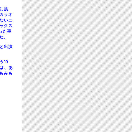
に挑
カラオ
ないニ
ックス
った事
た。
と出演
’0
では、あ
もみも