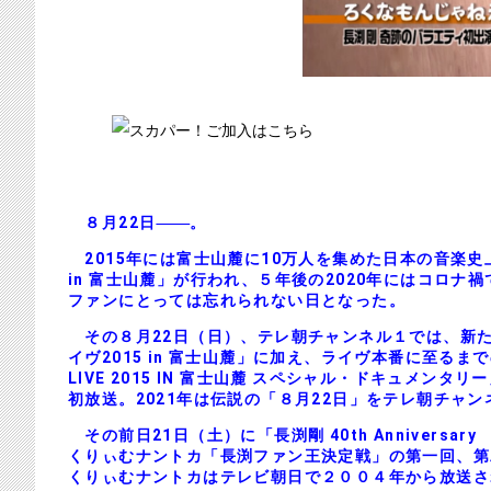
８月22日
。
2015年には富士山麓に10万人を集めた日本の音楽史上
in 富士山麓」が行われ、５年後の2020年にはコロナ禍
ファンにとっては忘れられない日となった。
その８月22日（日）、テレ朝チャンネル１では、新た
イヴ2015 in 富士山麓」に加え、ライヴ本番に至るまでの
LIVE 2015 IN 富士山麓 スペシャル・ドキュメンタリ
初放送。2021年は伝説の「８月22日」をテレ朝チャン
その前日21日（土）に「長渕剛 40th Anniversary
くりぃむナントカ「長渕ファン王決定戦」の第一回、第
くりぃむナントカはテレビ朝日で２００４年から放送さ