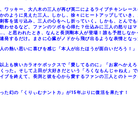
、ワッキー、大八木の三人が再び英二によるライブチキンレース
かのように見えた三人。しかし、徐々にヒートアップしていき、
刺客を送り込み、三人の心をへし折っていく。しかも、とんでも
歌わせるなど、ファンのツボを心得た？仕込みに三人の怒りはマ
…、と思われたとき、なんと長渕剛本人が登場！誰も予想しなか
連発するだけ。まさに心臓がノドから飛び出るような表情となっ
人の熱い思いに喜びを感じ「本人が出たほうが面白いだろう！」
以上も狭いカラオケボックスで「愛してるのに」「お家へかえろう
歌いまくった。そして上田が大好きだという「ろくなもんじゃねえ」
スライブを終えて、長渕と彼を心から愛するファンの三人とのトーク
った幻の「くりぃむナントカ」が15年ぶりに復活を果たす！