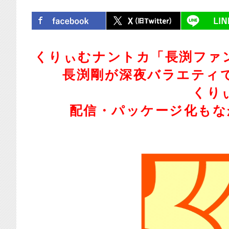
シェア
ツイート
くりぃむナントカ「長渕ファ
長渕剛が深夜バラエティで
くり
配信・パッケージ化もな