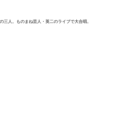
がりの三人。ものまね芸人・英二のライブで大合唱。