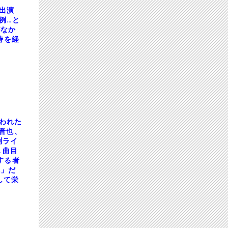
出演
例…と
がなか
時を経
われた
晋也、
渕ライ
１曲目
する者
戦」だ
して栄