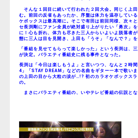
そんな１回目に続いて行われた２回大会。同じく上田
む。前回の反省もあったか、序盤は体力を温存している
ケボックスは最高潮に。そこで有田は前回同様、次々と
セ長渕剛にファン全員が絶対盛り上がりたい「勇次」を
に！心も折れ、体力も尽きた三人からいよいよ脱落者が
態に三人は目を見開き、上田も「うそ」「なんで？」を
「番組を見せてもらって楽しかった」という長渕は、三
が決定。バラエティ番組史に残る事件となった。
長渕は「今日は楽しもうよ」と言いつつ、なんと２時間
4」「STAY DREAM」などの名曲をギター一本で
の上田の目から大粒の涙が…!? 初のカラオケボック
の。
まさにバラエティ番組の、いやテレビ番組の伝説とな