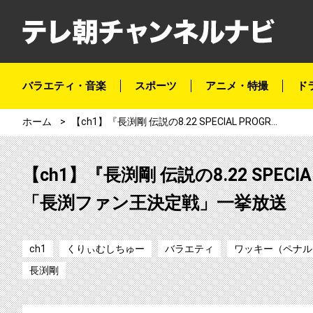
バラエティ・音楽
スポーツ
アニメ・特撮
ド
ホーム
【ch1】『長渕剛 伝説の8.22 SPECIAL PROGRAM』応援企画 くりぃむナントカ「長渕ファン王決定戦」一挙放送
【ch1】『長渕剛 伝説の8.22 SPE
「長渕ファン王決定戦」一挙放送
ch1
くりぃむしちゅー
バラエティ
ワッキー（ペナル
長渕剛