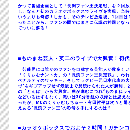
かつて番組企画として「長渕ファン王決定戦」を２回放
し、なんと初のカラオケボックスでライヴを実現。当時
いうよりも奇跡！しかも、そのテレビ放送後、1回目は
ったことから、ファンの間ではまさに伝説の神回となった
てついに蘇る！
■ものまね芸人・英二のライブで大興奮！初
芸能界には誰かのファンを自称する芸能人が数多くい
「くりぃむナントカ」の「長渕ファン王決定戦」。われ
ペナルティのワッキー、そしてラグビー元日本代表の大
ヴ”をギブアップせず最後まで見続けられた人が勝利、
の「とんぼ」から大興奮。曲が進むにつれ“ものまねラ
などいるはずもなく、戦いは30分番組の収録とは思え
ったが、MCのくりぃむしちゅー・有田哲平は次々と驚
えある“長渕ファン王”の称号を手にするのは？
■カラオケボックスでおよそ２時間！ガチン