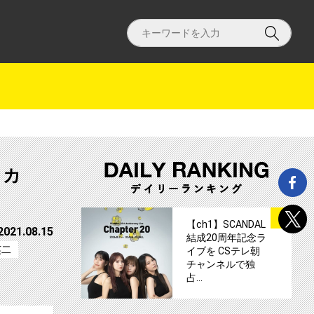
トカ
サムネイル
1
【ch1】SCANDAL
2021.08.15
結成20周年記念ラ
英二
イブを CSテレ朝
チャンネルで独
占…