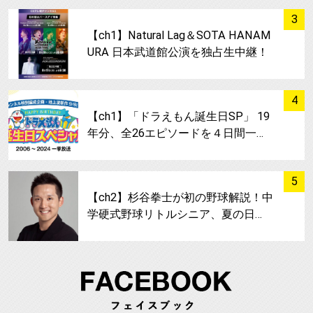
サムネイル
3
【ch1】Natural Lag＆SOTA HANAM
URA 日本武道館公演を独占生中継！
サムネイル
4
【ch1】「ドラえもん誕生日SP」 19
年分、全26エピソードを４日間一…
サムネイル
5
【ch2】杉谷拳士が初の野球解説！中
学硬式野球リトルシニア、夏の日…
FA