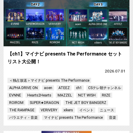
【ch1】マイナビ presents The Performance セット
リスト大公開！
2026.07.01
＜独占放送＞マイナビ presents The Performance
ALPHA DRIVE ON
aoen
ATEEZ
ch1
CSテレ朝チャンネル
EVNNE
Hearts2Hearts
MAZZEL
NCT WISH
RIIZE
ROIROM
SUPER★DRAGON
THE JET BOY BANGERZ
THE RAMPAGE
VERIVERY
xikers
イベント
ニュース
バラエティ・音楽
マイナビ presents The Performance
音楽