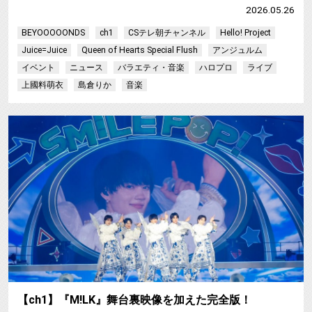
2026.05.26
BEYOOOOONDS
ch1
CSテレ朝チャンネル
Hello! Project
Juice=Juice
Queen of Hearts Special Flush
アンジュルム
イベント
ニュース
バラエティ・音楽
ハロプロ
ライブ
上國料萌衣
島倉りか
音楽
【ch1】『M!LK』舞台裏映像を加えた完全版！