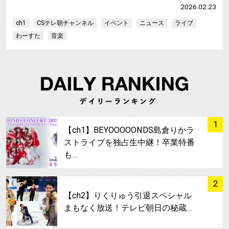
2026.02.23
ch1
CSテレ朝チャンネル
イベント
ニュース
ライブ
わーすた
音楽
サムネイル
1
【ch1】BEYOOOOONDS島倉りかラ
ストライブを独占生中継！卒業特番
も…
サムネイル
2
【ch2】りくりゅう引退スペシャル
まもなく放送！テレビ朝日の秘蔵…