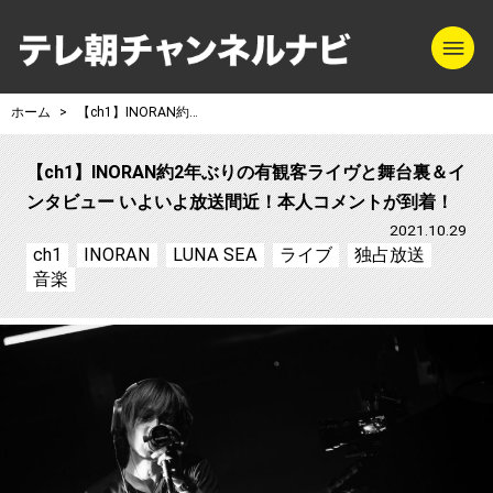
m
テレ朝チャンネル
ホーム
【ch1】INORAN約2年ぶりの有観客ライヴと舞台裏＆インタビュー いよいよ放送間近！本人コメントが到着！
【ch1】INORAN約2年ぶりの有観客ライヴと舞台裏＆イ
ンタビュー いよいよ放送間近！本人コメントが到着！
2021.10.29
ch1
INORAN
LUNA SEA
ライブ
独占放送
音楽