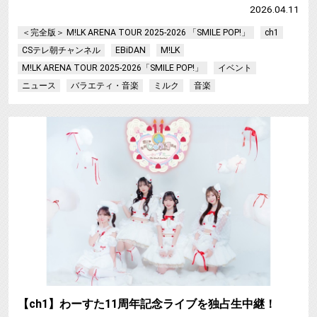
2026.04.11
＜完全版＞ M!LK ARENA TOUR 2025-2026 「SMILE POP!」
ch1
CSテレ朝チャンネル
EBiDAN
M!LK
M!LK ARENA TOUR 2025-2026「SMILE POP!」
イベント
ニュース
バラエティ・音楽
ミルク
音楽
【ch1】わーすた11周年記念ライブを独占生中継！