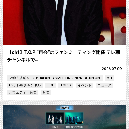
【ch1】T.O.P “再会”のファンミーティング開催 テレ朝
チャンネルで…
2026.07.09
＜独占放送＞T.O.P JAPAN FANMEETING 2026 -RE:UNION-
ch1
CSテレ朝チャンネル
TOP
TOPSX
イベント
ニュース
バラエティ・音楽
音楽
【