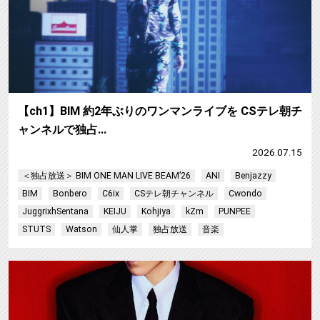
【ch1】BIM 約2年ぶりのワンマンライブを CSテレ朝チ
ャンネルで独占…
2026.07.15
＜独占放送＞ BIM ONE MAN LIVE BEAM’26
ANI
Benjazzy
BIM
Bonbero
C6ix
CSテレ朝チャンネル
Cwondo
JuggrixhSentana
KEIJU
Kohjiya
kZm
PUNPEE
STUTS
Watson
仙人掌
独占放送
音楽