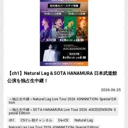
【ch1】Natural Lag＆SOTA HANAMURA 日本武道館
公演を独占生中継！
2026.06.25
＜独占生中継＞Natural Lag Live Tour 2026 -IGNNNITION- Special Edi
tion
＜独占生中継＞SOTA HANAMURA Live Tour 2026 -ASCEEENSION- S
pecial Edition
ch1
CSテレ朝チャンネル
Da-iCE
Natural Lag
Natural Lag Live Tour 2026 -IGNNNITION- Special Edition