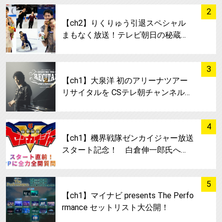
サムネイル
2
【ch2】りくりゅう引退スペシャル
まもなく放送！テレビ朝日の秘蔵…
サムネイル
3
【ch1】大泉洋 初のアリーナツアー
リサイタルを CSテレ朝チャンネル…
サムネイル
4
【ch1】機界戦隊ゼンカイジャー放送
スタート記念！ 白倉伸一郎氏へ…
サムネイル
5
【ch1】マイナビ presents The Perfo
rmance セットリスト大公開！