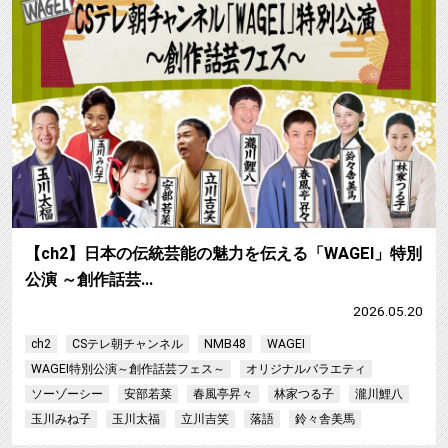
【ch2】日本の伝統芸能の魅力を伝える「WAGEI」特別
公演 ～創作話芸…
2026.05.20
ch2
CSテレ朝チャンネル
NMB48
WAGEI
WAGEI特別公演～創作話芸フェス～
オリジナルバラエティ
ソーゾーシー
安部若菜
春風亭昇々
林家つる子
瀧川鯉八
玉川みね子
玉川太福
立川吉笑
落語
鈴々舎美馬