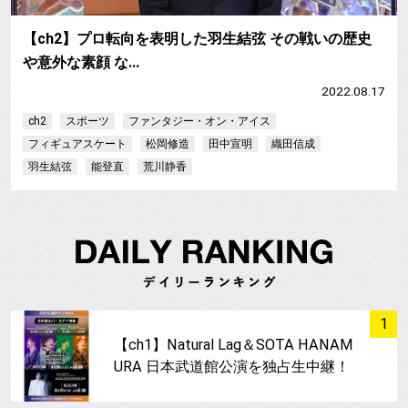
【ch2】プロ転向を表明した羽生結弦 その戦いの歴史
や意外な素顔 な…
2022.08.17
ch2
スポーツ
ファンタジー・オン・アイス
フィギュアスケート
松岡修造
田中宣明
織田信成
羽生結弦
能登直
荒川静香
サムネイル
1
【ch1】Natural Lag＆SOTA HANAM
URA 日本武道館公演を独占生中継！