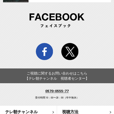
FA
facebook
twitter
ご視聴に関するお問い合わせはこちら
【テレ朝チャンネル 視聴者センター】
0570-0555-77
受付時間 10：00〜20：00（年中無休）
テレ朝チャンネル
視聴方法