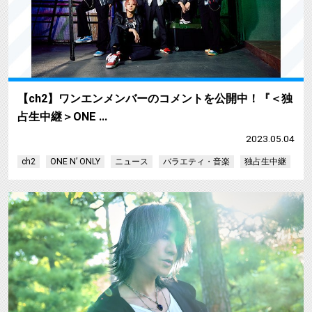
【ch2】ワンエンメンバーのコメントを公開中！『＜独
占生中継＞ONE …
2023.05.04
ch2
ONE N’ ONLY
ニュース
バラエティ・音楽
独占生中継
【