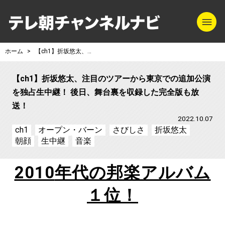
m
テレ朝チャンネル
ホーム
【ch1】折坂悠太、注目のツアーから東京での追加公演を独占生中継！ 後日、舞台裏を収録した完全版も放送！
【ch1】折坂悠太、注目のツアーから東京での追加公演
を独占生中継！ 後日、舞台裏を収録した完全版も放
送！
2022.10.07
ch1
オープン・バーン
さびしさ
折坂悠太
朝顔
生中継
音楽
2010
年代の邦楽アルバム
１位！