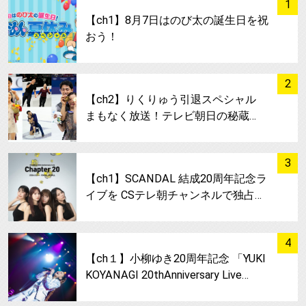
1
【ch1】8月7日はのび太の誕生日を祝
おう！
サムネイル
2
【ch2】りくりゅう引退スペシャル
まもなく放送！テレビ朝日の秘蔵…
サムネイル
3
【ch1】SCANDAL 結成20周年記念ラ
イブを CSテレ朝チャンネルで独占…
サムネイル
4
【ch１】小柳ゆき20周年記念 「YUKI
KOYANAGI 20thAnniversary Live…