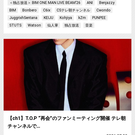
＜独占放送＞ BIM ONE MAN LIVE BEAM’26
ANI
Benjazzy
BIM
Bonbero
C6ix
CSテレ朝チャンネル
Cwondo
JuggrixhSentana
KEIJU
Kohjiya
kZm
PUNPEE
STUTS
Watson
仙人掌
独占放送
音楽
【ch1】T.O.P “再会”のファンミーティング開催 テレ朝
チャンネルで…