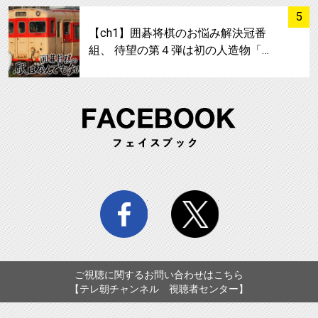
サムネイル
5
【ch1】囲碁将棋のお悩み解決冠番
組、 待望の第４弾は初の人造物「…
FA
facebook
twitter
ご視聴に関するお問い合わせはこちら
【テレ朝チャンネル 視聴者センター】