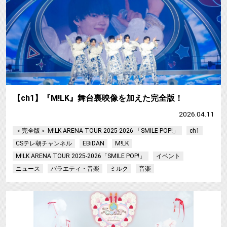
【ch1】『M!LK』舞台裏映像を加えた完全版！
2026.04.11
＜完全版＞ M!LK ARENA TOUR 2025-2026 「SMILE POP!」
ch1
CSテレ朝チャンネル
EBiDAN
M!LK
M!LK ARENA TOUR 2025-2026「SMILE POP!」
イベント
ニュース
バラエティ・音楽
ミルク
音楽