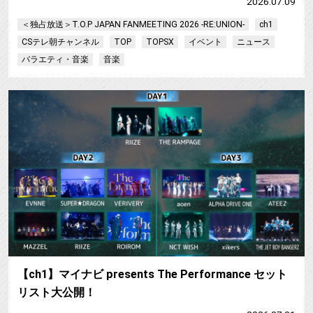
2026.07.09
＜独占放送＞T.O.P JAPAN FANMEETING 2026 -RE:UNION-
ch1
CSテレ朝チャンネル
TOP
TOPSX
イベント
ニュース
バラエティ・音楽
音楽
【
【ch1】マイナビ presents The Performance セット
リスト大公開！