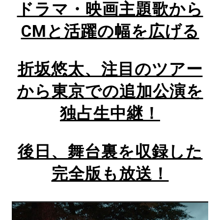
ドラマ・映画主題歌から
CM
と活躍の幅を広げる
折坂悠太、注目のツアー
から
東京での追加公演を
独占生中継！
後日、舞台裏を収録した
完全版も放送！