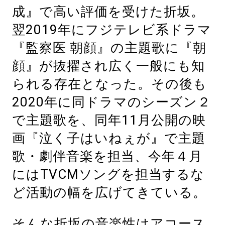
成』で高い評価を受けた折坂。
翌2019年にフジテレビ系ドラマ
『監察医 朝顔』の主題歌に『朝
顔』が抜擢され広く一般にも知
られる存在となった。その後も
2020年に同ドラマのシーズン２
で主題歌を、同年11月公開の映
画『泣く子はいねぇが』で主題
歌・劇伴音楽を担当、今年４月
にはTVCMソングを担当するな
ど活動の幅を広げてきている。
そんな折坂の音楽性はアコース