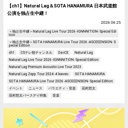
【ch1】Natural Lag＆SOTA HANAMURA 日本武道館
公演を独占生中継！
2026.06.25
＜独占生中継＞Natural Lag Live Tour 2026 -IGNNNITION- Special Edi
tion
＜独占生中継＞SOTA HANAMURA Live Tour 2026 -ASCEEENSION- S
pecial Edition
ch1
CSテレ朝チャンネル
Da-iCE
Natural Lag
Natural Lag Live Tour 2026 -IGNNNITION- Special Edition
Natural Lag Premium Acoustic Live Tour 2023
Natural Lag Zepp Tour 2024 -4 leaves-
SOTA HANAMURA
SOTA HANAMURA Live Tour 2026 -ASCEEENSION- Special Edition
イベント
ニュース
バラエティ・音楽
花村想太
花村想太バースデイ特集
音楽