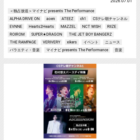
2026.07.01
＜独占放送＞マイナビ presents The Performance
ALPHA DRIVE ON
aoen
ATEEZ
ch1
CSテレ朝チャンネル
EVNNE
Hearts2Hearts
MAZZEL
NCT WISH
RIIZE
ROIROM
SUPER★DRAGON
THE JET BOY BANGERZ
THE RAMPAGE
VERIVERY
xikers
イベント
ニュース
バラエティ・音楽
マイナビ presents The Performance
音楽