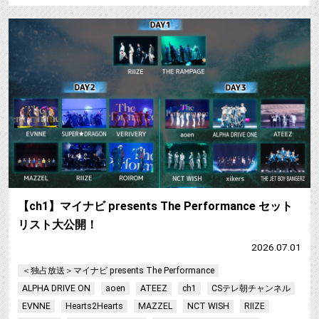
【
【ch1】マイナビ presents The Performance セット
リスト大公開！
2026.07.01
＜独占放送＞マイナビ presents The Performance
ALPHA DRIVE ON
aoen
ATEEZ
ch1
CSテレ朝チャンネル
EVNNE
Hearts2Hearts
MAZZEL
NCT WISH
RIIZE