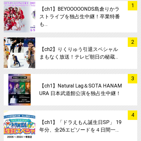
サムネイル
1
【ch1】BEYOOOOONDS島倉りかラ
ストライブを独占生中継！卒業特番
も…
サムネイル
2
【ch2】りくりゅう引退スペシャル
まもなく放送！テレビ朝日の秘蔵…
サムネイル
3
【ch1】Natural Lag＆SOTA HANAM
URA 日本武道館公演を独占生中継！
サムネイル
4
【ch1】「ドラえもん誕生日SP」 19
年分、全26エピソードを４日間一…