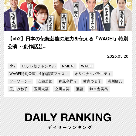
【ch2】日本の伝統芸能の魅力を伝える「WAGEI」特別
公演 ～創作話芸…
2026.05.20
ch2
CSテレ朝チャンネル
NMB48
WAGEI
WAGEI特別公演～創作話芸フェス～
オリジナルバラエティ
ソーゾーシー
安部若菜
春風亭昇々
林家つる子
瀧川鯉八
玉川みね子
玉川太福
立川吉笑
落語
鈴々舎美馬