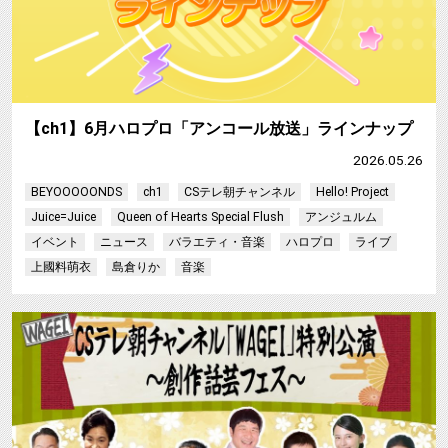
【ch1】6月ハロプロ「アンコール放送」ラインナップ
2026.05.26
BEYOOOOONDS
ch1
CSテレ朝チャンネル
Hello! Project
Juice=Juice
Queen of Hearts Special Flush
アンジュルム
イベント
ニュース
バラエティ・音楽
ハロプロ
ライブ
上國料萌衣
島倉りか
音楽