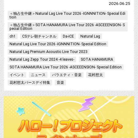
2026.06.25
＜独占生中継＞Natural Lag Live Tour 2026 -IGNNNITION- Special Edi
tion
＜独占生中継＞SOTA HANAMURA Live Tour 2026 -ASCEEENSION- S
pecial Edition
ch1
CSテレ朝チャンネル
Da-iCE
Natural Lag
Natural Lag Live Tour 2026 -IGNNNITION- Special Edition
Natural Lag Premium Acoustic Live Tour 2023
Natural Lag Zepp Tour 2024 -4 leaves-
SOTA HANAMURA
SOTA HANAMURA Live Tour 2026 -ASCEEENSION- Special Edition
イベント
ニュース
バラエティ・音楽
花村想太
花村想太バースデイ特集
音楽