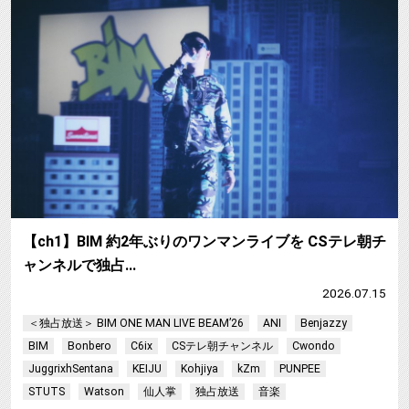
【ch1】BIM 約2年ぶりのワンマンライブを CSテレ朝チ
ャンネルで独占…
2026.07.15
＜独占放送＞ BIM ONE MAN LIVE BEAM’26
ANI
Benjazzy
BIM
Bonbero
C6ix
CSテレ朝チャンネル
Cwondo
JuggrixhSentana
KEIJU
Kohjiya
kZm
PUNPEE
STUTS
Watson
仙人掌
独占放送
音楽