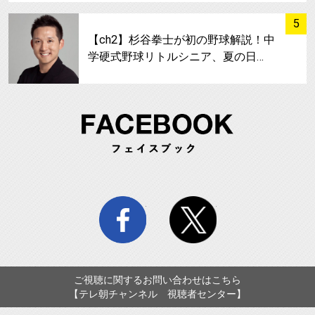
サムネイル
5
【ch2】杉谷拳士が初の野球解説！中
学硬式野球リトルシニア、夏の日…
FA
facebook
twitter
ご視聴に関するお問い合わせはこちら
【テレ朝チャンネル 視聴者センター】