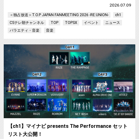
2026.07.09
＜独占放送＞T.O.P JAPAN FANMEETING 2026 -RE:UNION-
ch1
CSテレ朝チャンネル
TOP
TOPSX
イベント
ニュース
バラエティ・音楽
音楽
【
【ch1】マイナビ presents The Performance セット
リスト大公開！