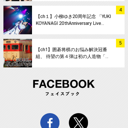
サムネイル
4
【ch１】小柳ゆき20周年記念 「YUKI
KOYANAGI 20thAnniversary Live…
サムネイル
5
【ch1】囲碁将棋のお悩み解決冠番
組、 待望の第４弾は初の人造物「…
FA
facebook
twitter