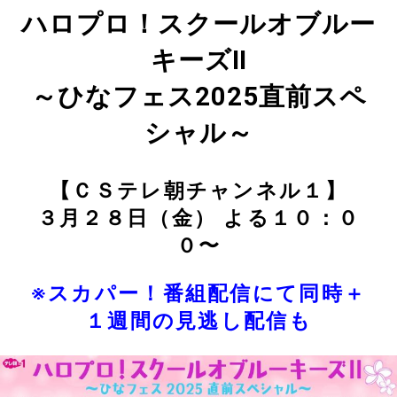
ハロプロ！スクールオブルー
キーズⅡ
～ひなフェス2025直前スペ
シャル～
【ＣＳテレ朝チャンネル１】
３月２８日（金） よる１０：０
０〜
※スカパー！番組配信にて同時＋
１週間の見逃し配信も