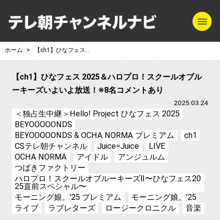
m
テレ朝チャンネル
ホーム
【ch1】ひなフェス 2025＆ハロプロ！スクールオブルーキーズいよいよ放送！※8名コメントあり
【ch1】ひなフェス 2025＆ハロプロ！スクールオブル
ーキーズいよいよ放送！※8名コメントあり
2025.03.24
＜独占生中継＞Hello! Project ひなフェス 2025
BEYOOOOONDS
BEYOOOOONDS & OCHA NORMA プレミアム
ch1
CSテレ朝チャンネル
Juice=Juice
LIVE
OCHA NORMA
アイドル
アンジュルム
つばきファクトリー
ハロプロ！スクールオブルーキーズⅡ〜ひなフェス20
25直前スペシャル〜
モーニング娘。'25 プレミアム
モーニング娘。’25
ライブ
ラブレターズ
ロージークロニクル
音楽