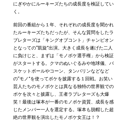
にぎやかにルーキーズたちの成長度を検証してい
く。
前回の番組から１年、それぞれの成長度を聞かれ
たルーキーズたちだったが、そんな質問をしたラ
ブレターズは「キングオブコント」チャンピオン
となっての“凱旋”出演。大きく成長を遂げた二人
に負けじと、まずは「モノボケ選手権」から検証
がスタートする。クマのぬいぐるみや地球儀、バ
スケットボールやコーン、タンバリンなどなど
の“モノ”を使ってボケを披露する１回戦。お笑い
芸人たちのモノボケとは異なる独特の世界観での
ボケを次々と披露し、王者ラブレターズも大爆
笑！最後は塚本が一番のモノボケ資質、成長を感
じたメンバー一人を選定する。塚本も脱帽した超
絶の世界観を演出したモノボケ女王は！？