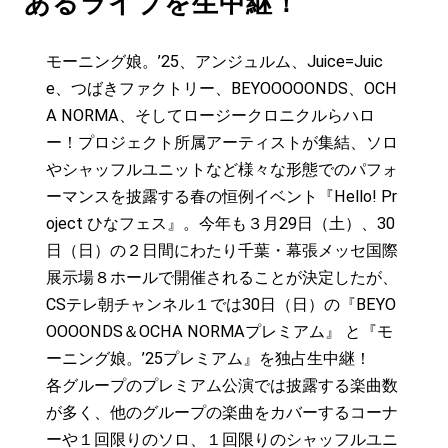
あるライブを生中継！
モーニング娘。’25、アンジュルム、Juice=Juic
e、つばきファクトリー、BEYOOOOONDS、OCH
A NORMA、そしてロージークロニクルらハロ
ー！プロジェクト所属アーティストが集結、ソロ
やシャッフルユニットなど様々な形態でのパフォ
ーマンスを披露する春の恒例イベント『Hello! Pr
oject ひなフェス』。今年も３月29日（土）、30
日（日）の２日間にわたり千葉・幕張メッセ国際
展示場８ホールで開催されることが決定したが、
CSテレ朝チャンネル１では30日（日）の『BEYO
OOOONDS＆OCHA NORMAプレミアム』 と『モ
ーニング娘。’25プレミアム』を独占生中継！
各グループのプレミアム公演では披露する楽曲数
が多く、他のグループの楽曲をカバーするコーナ
ーや１回限りのソロ、１回限りのシャッフルユニ