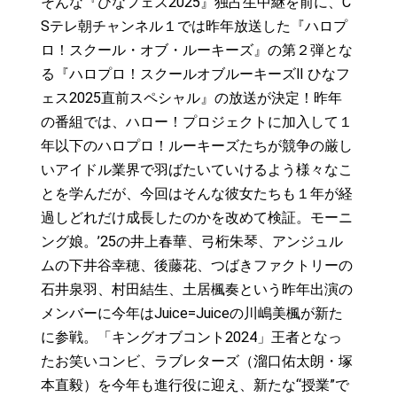
そんな『ひなフェス2025』独占生中継を前に、C
Sテレ朝チャンネル１では昨年放送した『ハロプ
ロ！スクール・オブ・ルーキーズ』の第２弾とな
る『ハロプロ！スクールオブルーキーズⅡ ひなフ
ェス2025直前スペシャル』の放送が決定！昨年
の番組では、ハロー！プロジェクトに加入して１
年以下のハロプロ！ルーキーズたちが競争の厳し
いアイドル業界で羽ばたいていけるよう様々なこ
とを学んだが、今回はそんな彼女たちも１年が経
過しどれだけ成長したのかを改めて検証。モーニ
ング娘。’25の井上春華、弓桁朱琴、アンジュル
ムの下井谷幸穂、後藤花、つばきファクトリーの
石井泉羽、村田結生、土居楓奏という昨年出演の
メンバーに今年はJuice=Juiceの川嶋美楓が新た
に参戦。「キングオブコント2024」王者となっ
たお笑いコンビ、ラブレターズ（溜口佑太朗・塚
本直毅）を今年も進行役に迎え、新たな“授業”で