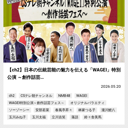
【ch2】日本の伝統芸能の魅力を伝える「WAGEI」特別
公演 ～創作話芸…
2026.05.20
ch2
CSテレ朝チャンネル
NMB48
WAGEI
WAGEI特別公演～創作話芸フェス～
オリジナルバラエティ
ソーゾーシー
安部若菜
春風亭昇々
林家つる子
瀧川鯉八
玉川みね子
玉川太福
立川吉笑
落語
鈴々舎美馬