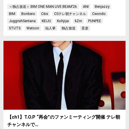
＜独占放送＞ BIM ONE MAN LIVE BEAM’26
ANI
Benjazzy
BIM
Bonbero
C6ix
CSテレ朝チャンネル
Cwondo
JuggrixhSentana
KEIJU
Kohjiya
kZm
PUNPEE
STUTS
Watson
仙人掌
独占放送
音楽
【ch1】T.O.P “再会”のファンミーティング開催 テレ朝
チャンネルで…