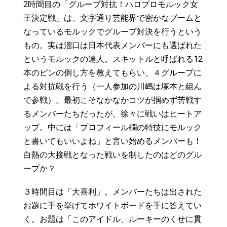
2時間目の「グループ対抗！ハロプロモルック女
王決定戦」は、文字通り芸能界で密かなブームと
なっているモルックでグループ対決を行うという
もの。実は溜口は日本代表メンバーにも選ばれた
というモルックの達人。スキットルと呼ばれる12
本のピンの倒し方を教えてもらい、４グループに
よる対抗戦を行う（一人参加の川嶋は塚本と組ん
で参戦）。最初こそなかなかコツが掴めず苦戦す
るメンバーたちだったが、徐々に戦いはヒートア
ップ。中には「プロフィール欄の特技にモルック
と書いてもいいよね」と言い始めるメンバーも！
白熱の大接戦となった戦いを制したのはどのグル
ープか？
３時間目は「大喜利」。メンバーたちは出された
お題に手を挙げてホワイトボードを手に答えてい
く。お題は「このアイドル、ルーキーのくせに貫