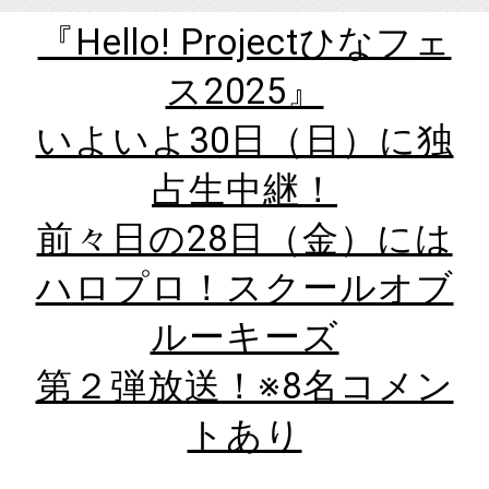
『Hello! Projectひなフェ
ス2025』
いよいよ30日（日）に独
占生中継！
前々日の28日（金）には
ハロプロ！スクールオブ
ルーキーズ
第２弾放送！※8名コメン
トあり