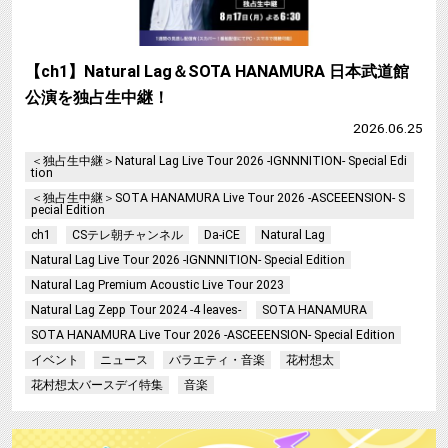
【ch1】Natural Lag＆SOTA HANAMURA 日本武道館
公演を独占生中継！
2026.06.25
＜独占生中継＞Natural Lag Live Tour 2026 -IGNNNITION- Special Edi
tion
＜独占生中継＞SOTA HANAMURA Live Tour 2026 -ASCEEENSION- S
pecial Edition
ch1
CSテレ朝チャンネル
Da-iCE
Natural Lag
Natural Lag Live Tour 2026 -IGNNNITION- Special Edition
Natural Lag Premium Acoustic Live Tour 2023
Natural Lag Zepp Tour 2024 -4 leaves-
SOTA HANAMURA
SOTA HANAMURA Live Tour 2026 -ASCEEENSION- Special Edition
イベント
ニュース
バラエティ・音楽
花村想太
花村想太バースデイ特集
音楽