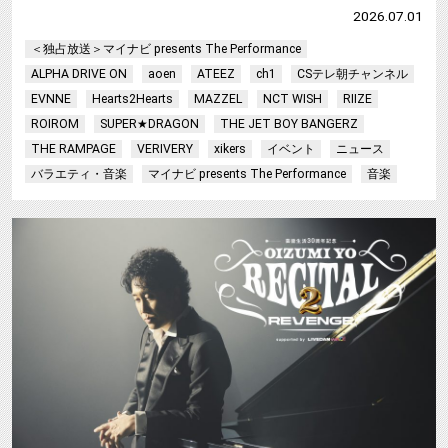
2026.07.01
＜独占放送＞マイナビ presents The Performance
ALPHA DRIVE ON
aoen
ATEEZ
ch1
CSテレ朝チャンネル
EVNNE
Hearts2Hearts
MAZZEL
NCT WISH
RIIZE
ROIROM
SUPER★DRAGON
THE JET BOY BANGERZ
THE RAMPAGE
VERIVERY
xikers
イベント
ニュース
バラエティ・音楽
マイナビ presents The Performance
音楽