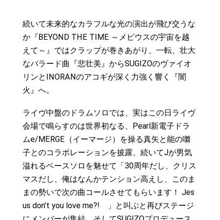
続いて未来的なカラフルな光の演出が飛び交うな
か『BEYOND THE TIME ～メビウスの宇宙を越
えて～』ではクラップが巻きあがり、一転、壮大
なバラード曲『悲壮美』からSUGIZOのヴァイオ
リンとINORANのアコギが深く力強く響く『闇
火』へ。
ライヴ中盤のドラムソロでは、実はこの日ライヴ
会場で鳴らすのは世界初なる、Pearl新電子ドラ
ムe/MERGE（イーマージ）を操る真矢と能の囃
子とのコラボレーションを披露、続いてJが男気
溢れるベースソロを魅せて「30周年だし、クリス
マスだし、俺はなんかテンション高えし、このま
まの勢いで次の曲コールさせてもらいます！ Jes
us don’t you love me?! 」と叫ぶと再びステージ
にメンバーが集結。そしてSUGIZOプロデュース