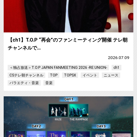
【ch1】T.O.P “再会”のファンミーティング開催 テレ朝
チャンネルで…
2026.07.09
＜独占放送＞T.O.P JAPAN FANMEETING 2026 -RE:UNION-
ch1
CSテレ朝チャンネル
TOP
TOPSX
イベント
ニュース
バラエティ・音楽
音楽
【