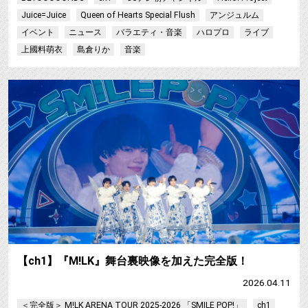
Juice=Juice
Queen of Hearts Special Flush
アンジュルム
イベント
ニュース
バラエティ・音楽
ハロプロ
ライブ
上國料萌衣
島倉りか
音楽
【ch1】『M!LK』舞台裏映像を加えた完全版！
2026.04.11
＜完全版＞ M!LK ARENA TOUR 2025-2026 「SMILE POP!」
ch1