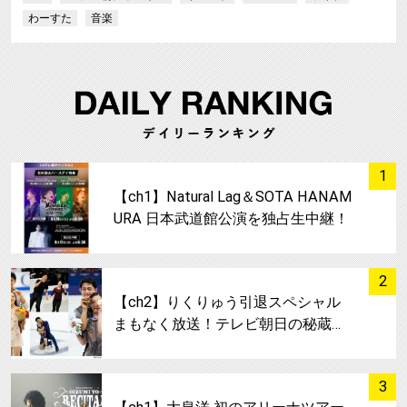
わーすた
音楽
サムネイル
1
【ch1】Natural Lag＆SOTA HANAM
URA 日本武道館公演を独占生中継！
サムネイル
2
【ch2】りくりゅう引退スペシャル
まもなく放送！テレビ朝日の秘蔵…
サムネイル
3