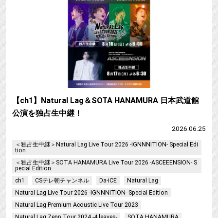
【ch1】Natural Lag＆SOTA HANAMURA 日本武道館
公演を独占生中継！
2026.06.25
＜独占生中継＞Natural Lag Live Tour 2026 -IGNNNITION- Special Edi
tion
＜独占生中継＞SOTA HANAMURA Live Tour 2026 -ASCEEENSION- S
pecial Edition
ch1
CSテレ朝チャンネル
Da-iCE
Natural Lag
Natural Lag Live Tour 2026 -IGNNNITION- Special Edition
Natural Lag Premium Acoustic Live Tour 2023
Natural Lag Zepp Tour 2024 -4 leaves-
SOTA HANAMURA