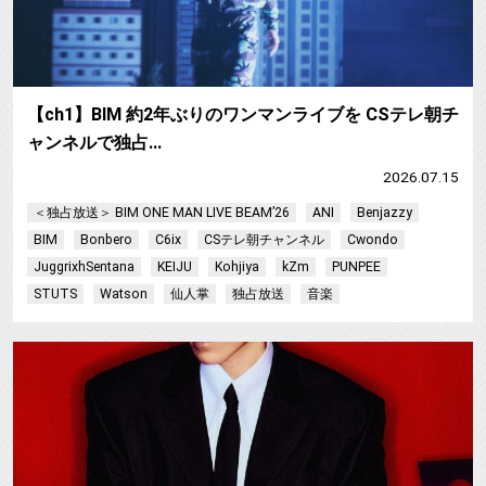
【ch1】BIM 約2年ぶりのワンマンライブを CSテレ朝チ
ャンネルで独占…
2026.07.15
＜独占放送＞ BIM ONE MAN LIVE BEAM’26
ANI
Benjazzy
BIM
Bonbero
C6ix
CSテレ朝チャンネル
Cwondo
JuggrixhSentana
KEIJU
Kohjiya
kZm
PUNPEE
STUTS
Watson
仙人掌
独占放送
音楽