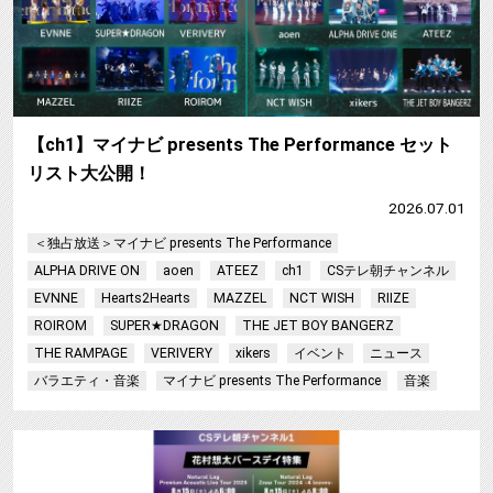
【ch1】マイナビ presents The Performance セット
リスト大公開！
2026.07.01
＜独占放送＞マイナビ presents The Performance
ALPHA DRIVE ON
aoen
ATEEZ
ch1
CSテレ朝チャンネル
EVNNE
Hearts2Hearts
MAZZEL
NCT WISH
RIIZE
ROIROM
SUPER★DRAGON
THE JET BOY BANGERZ
THE RAMPAGE
VERIVERY
xikers
イベント
ニュース
バラエティ・音楽
マイナビ presents The Performance
音楽