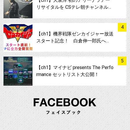
【ch1】大泉洋 初のアリーナツアー
リサイタルを CSテレ朝チャンネル…
サムネイル
4
【ch1】機界戦隊ゼンカイジャー放送
スタート記念！ 白倉伸一郎氏へ…
サムネイル
5
【ch1】マイナビ presents The Perfo
rmance セットリスト大公開！
FA