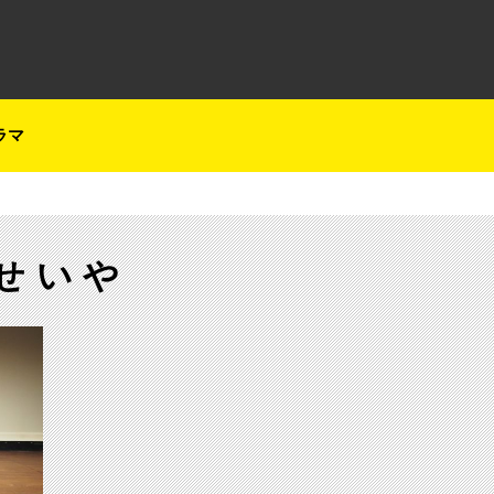
テレ朝チャンネルナビ
ラマ
せいや
【ch1】東京お笑いライブマニア ママタルト単