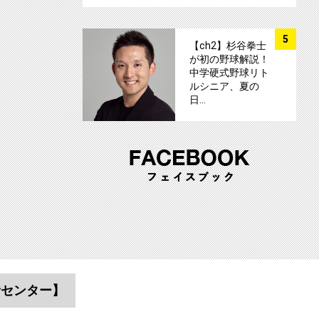
サムネイル
5
【ch2】杉谷拳士
が初の野球解説！
中学硬式野球リト
ルシニア、夏の
日…
者センター】