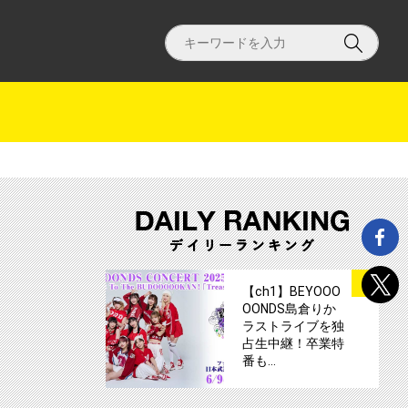
独ライブ「まーごめ拳法豚キムチ」（前後編）サムネイル
サムネイル
1
【ch1】BEYOOO
OONDS島倉りか
ラストライブを独
占生中継！卒業特
番も…