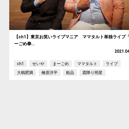
【ch1】東京お笑いライブマニア ママタルト単独ライブ
ーごめ拳…
2021.0
ch1
せいや
まーごめ
ママタルト
ライブ
大鶴肥満
檜原洋平
粗品
霜降り明星