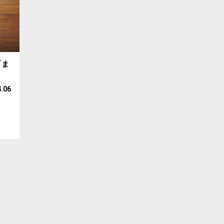
「ま
4.06