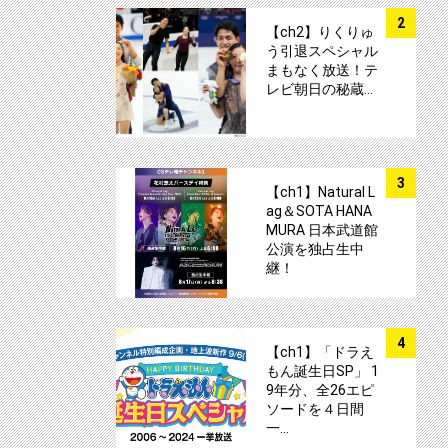
サムネイル
2
【ch2】りくりゅ
う引退スペシャル
まもなく放送！テ
レビ朝日の秘蔵…
サムネイル
3
【ch1】Natural L
ag＆SOTA HANA
MURA 日本武道館
公演を独占生中
継！
サムネイル
4
【ch1】「ドラえ
もん誕生日SP」 1
9年分、全26エピ
ソードを４日間
一…