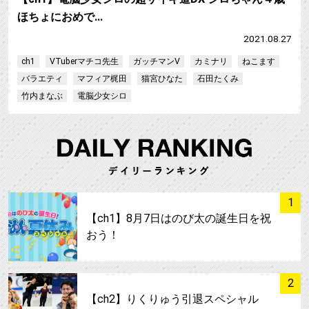
ほちょにおめで…
2021.08.27
ch1
VTuberマチコ先生
ガッチマンV
カミナリ
ねこます
バラエティ
マフィア梶田
猫宮ひなた
石田たくみ
竹内まなぶ
電脳少女シロ
サムネイル
1
【ch1】8月7日はのび太の誕生日を祝
おう！
サムネイル
2
【ch2】りくりゅう引退スペシャル