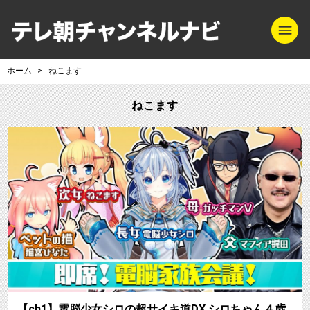
m
テレ朝チャンネル
ホーム
ねこます
ねこます
【ch1】電脳少女シロの超サイキ道DX シロちゃん４歳