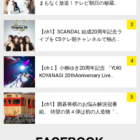
まもなく放送！テレビ朝日の秘蔵…
サムネイル
3
【ch1】SCANDAL 結成20周年記念ラ
イブを CSテレ朝チャンネルで独占…
サムネイル
4
【ch１】小柳ゆき20周年記念 「YUKI
KOYANAGI 20thAnniversary Live…
サムネイル
5
【ch1】囲碁将棋のお悩み解決冠番
組、 待望の第４弾は初の人造物「…
FA