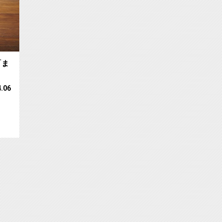
「ま
4.06