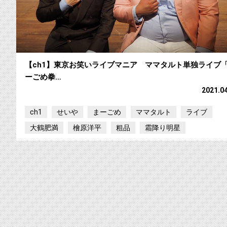
【ch1】東京お笑いライブマニア ママタルト単独ライブ
ーごめ拳…
2021.0
ch1
せいや
まーごめ
ママタルト
ライブ
大鶴肥満
檜原洋平
粗品
霜降り明星