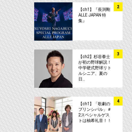
サムネイル
2
【ch1】『長渕剛
ALLE JAPAN 特
集』
サムネイル
3
【ch2】杉谷拳士
が初の野球解説！
中学硬式野球リト
ルシニア、夏の
日…
サムネイル
4
【ch1】「歌劇の
プリンシパル」＃
2スペシャルゲス
トは柚希礼音！！