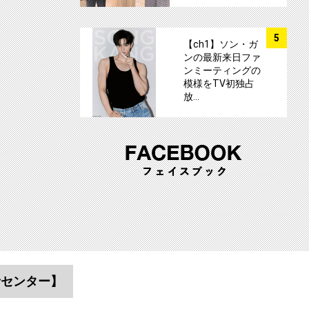
サムネイル
5
【ch1】ソン・ガ
ンの最新来日ファ
ンミーティングの
模様をTV初独占
放…
者センター】