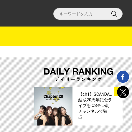
独ライブ「まーごめ拳法豚キムチ」（前後編）サムネイル
サムネイル
1
【ch1】SCANDAL
結成20周年記念ラ
イブを CSテレ朝
チャンネルで独
占…