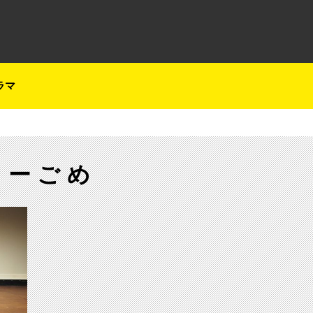
テレ朝チャンネルナビ
ラマ
まーごめ
【ch1】東京お笑いライブマニア ママタルト単