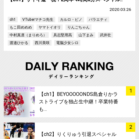
2020.03.26
ch1
VTuberマチコ先生
カルロ・ピノ
バラエティ
もこ田めめめ
ヤマトイオリ
りんごちゃん
中村真凛（まりめろ）
具志堅用高
山下まみ
武井壮
渡邉ひかる
西川美咲
電脳少女シロ
サムネイル
1
【ch1】BEYOOOOONDS島倉りかラ
ストライブを独占生中継！卒業特番
も…
サムネイル
2
【ch2】りくりゅう引退スペシャル