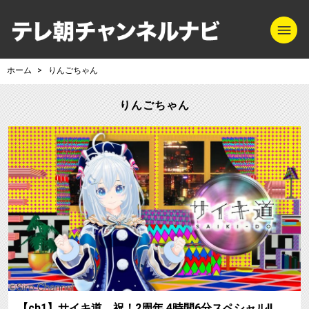
m
テレ朝チャンネル
ホーム
りんごちゃん
りんごちゃん
【ch1】サイキ道 祝！2周年 4時間6分スペシャル!!