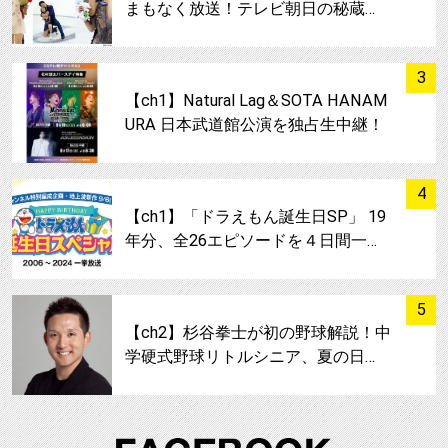
まもなく放送！テレビ朝日の秘蔵…
サムネイル
3
【ch1】Natural Lag＆SOTA HANAM
URA 日本武道館公演を独占生中継！
サムネイル
4
【ch1】「ドラえもん誕生日SP」 19
年分、全26エピソードを４日間一…
サムネイル
5
【ch2】杉谷拳士が初の野球解説！中
学硬式野球リトルシニア、夏の日…
FA