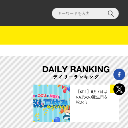
送!!サムネイル
サムネイル
1
【ch1】8月7日は
のび太の誕生日を
祝おう！