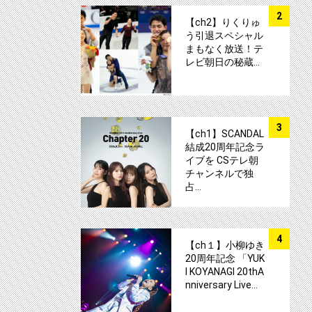
サムネイル
2
【ch2】りくりゅ
う引退スペシャル
まもなく放送！テ
レビ朝日の秘蔵…
サムネイル
3
【ch1】SCANDAL
結成20周年記念ラ
イブを CSテレ朝
チャンネルで独
占…
サムネイル
4
【ch１】小柳ゆき
20周年記念 「YUK
I KOYANAGI 20thA
nniversary Live…