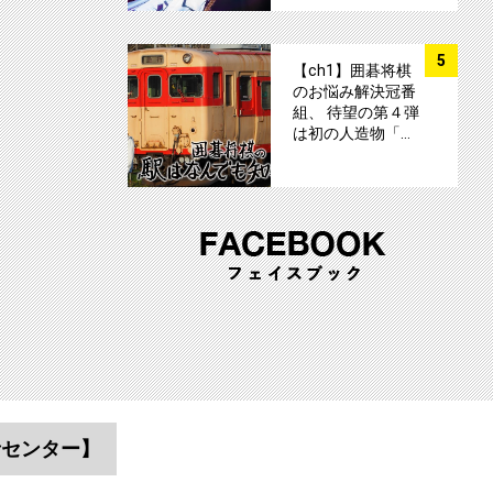
サムネイル
5
【ch1】囲碁将棋
のお悩み解決冠番
組、 待望の第４弾
は初の人造物「…
者センター】