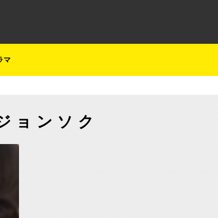
テレ朝チャンネルナビ
ラマ
ジョンソク
【ch1】3か月連続で”チョン・ヘイン”出演作品を放