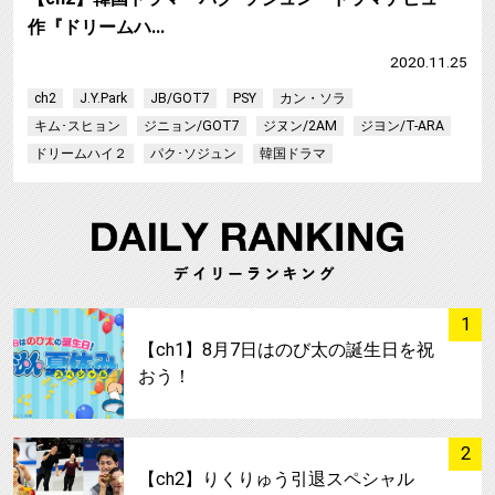
作『ドリームハ…
2020.11.25
ch2
J.Y.Park
JB/GOT7
PSY
カン・ソラ
キム･スヒョン
ジニョン/GOT7
ジヌン/2AM
ジヨン/T-ARA
ドリームハイ２
パク･ソジュン
韓国ドラマ
サムネイル
1
【ch1】8月7日はのび太の誕生日を祝
おう！
サムネイル
2
【ch2】りくりゅう引退スペシャル