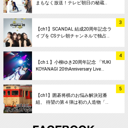
まもなく放送！テレビ朝日の秘蔵…
サムネイル
3
【ch1】SCANDAL 結成20周年記念ラ
イブを CSテレ朝チャンネルで独占…
サムネイル
4
【ch１】小柳ゆき20周年記念 「YUKI
KOYANAGI 20thAnniversary Live…
サムネイル
5
【ch1】囲碁将棋のお悩み解決冠番
組、 待望の第４弾は初の人造物「…
FA