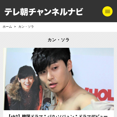
m
テレ朝チャンネル
ホーム
カン・ソラ
カン・ソラ
【ch2】韓国ドラマ＂パク･ソジュン＂ドラマデビュー