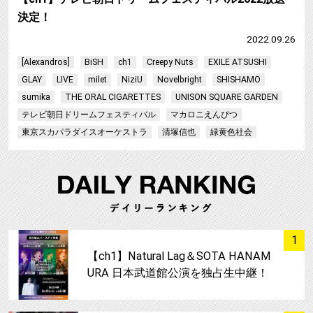
決定！
2022.09.26
[Alexandros]
BiSH
ch1
Creepy Nuts
EXILE ATSUSHI
GLAY
LIVE
milet
NiziU
Novelbright
SHISHAMO
sumika
THE ORAL CIGARETTES
UNISON SQUARE GARDEN
テレビ朝日ドリームフェスティバル
マカロニえんぴつ
東京スカパラダイスオーケストラ
清塚信也
緑黄色社会
サムネイル
1
【ch1】Natural Lag＆SOTA HANAM
URA 日本武道館公演を独占生中継！