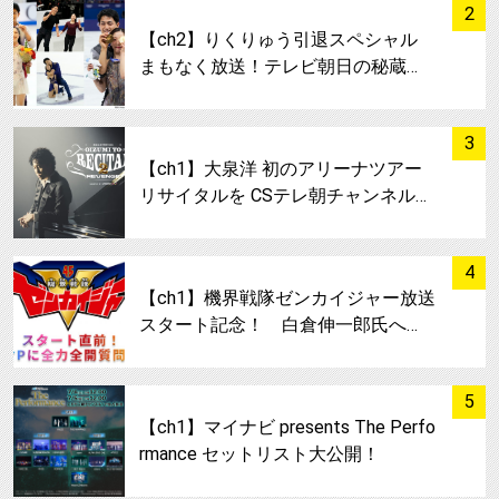
サムネイル
2
【ch2】りくりゅう引退スペシャル
まもなく放送！テレビ朝日の秘蔵…
サムネイル
3
【ch1】大泉洋 初のアリーナツアー
リサイタルを CSテレ朝チャンネル…
サムネイル
4
【ch1】機界戦隊ゼンカイジャー放送
スタート記念！ 白倉伸一郎氏へ…
サムネイル
5
【ch1】マイナビ presents The Perfo
rmance セットリスト大公開！