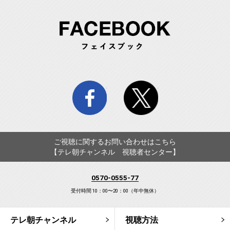
FA
facebook
twitter
ご視聴に関するお問い合わせはこちら
【テレ朝チャンネル 視聴者センター】
0570-0555-77
受付時間 10：00〜20：00（年中無休）
テレ朝チャンネル
視聴方法