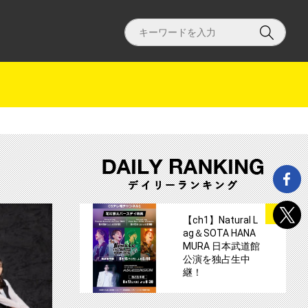
ンサートを独占生中継決定！サムネイル
【ch1】モーニング娘。’22 森戸知沙希
サムネイル
1
【ch1】Natural L
ag＆SOTA HANA
MURA 日本武道館
公演を独占生中
継！