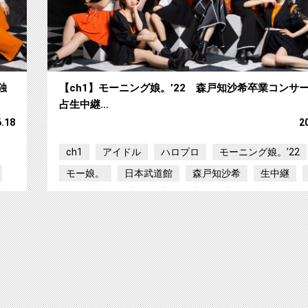
独
【ch1】モーニング娘。’22 森戸知沙希卒業コンサ
占生中継…
6.18
2
ch1
アイドル
ハロプロ
モーニング娘。’22
モー娘。
日本武道館
森戸知沙希
生中継