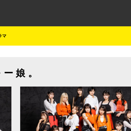
テレ朝チャンネルナビ
ラマ
モー娘。
【ch1】モーニング娘。’22 森戸知沙希卒業コ