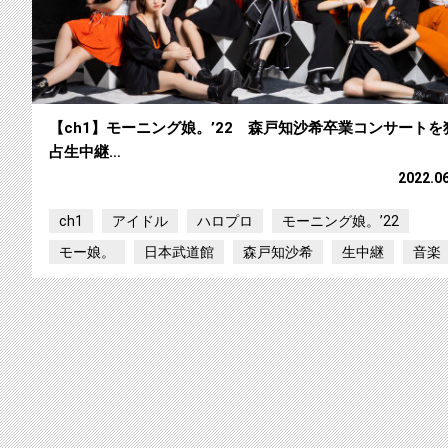
【ch1】モーニング娘。’22 森戸知沙希卒業コンサートを
占生中継…
2022.0
ch1
アイドル
ハロプロ
モーニング娘。’22
モー娘。
日本武道館
森戸知沙希
生中継
音楽