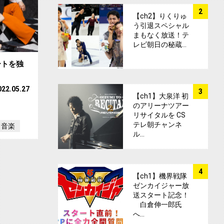
サムネイル
2
【ch2】りくりゅ
う引退スペシャル
まもなく放送！テ
レビ朝日の秘蔵…
ートを独
サムネイル
022.05.27
3
【ch1】大泉洋 初
のアリーナツアー
リサイタルを CS
テレ朝チャンネ
音楽
ル…
サムネイル
4
【ch1】機界戦隊
ゼンカイジャー放
送スタート記念！
白倉伸一郎氏
へ…