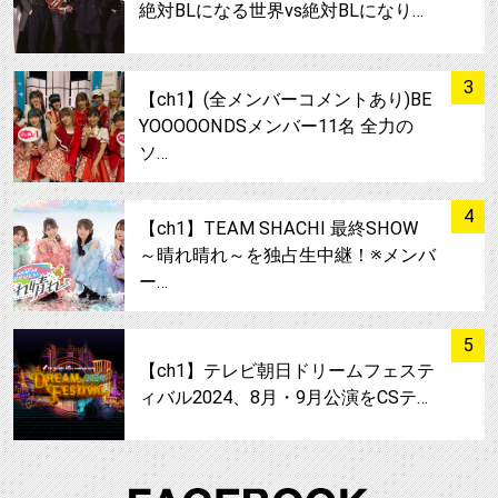
絶対BLになる世界vs絶対BLになり…
サムネイル
3
【ch1】(全メンバーコメントあり)BE
YOOOOONDSメンバー11名 全力の
ソ…
サムネイル
4
【ch1】TEAM SHACHI 最終SHOW
～晴れ晴れ～を独占生中継！※メンバ
ー…
サムネイル
5
【ch1】テレビ朝日ドリームフェステ
ィバル2024、8月・9月公演をCSテ…
FA