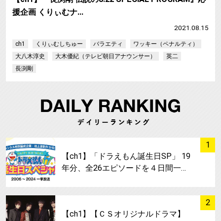
援企画 くりぃむナ…
2021.08.15
ch1
くりぃむしちゅー
バラエティ
ワッキー（ペナルティ）
大八木淳史
大木優紀（テレビ朝日アナウンサー）
英二
長渕剛
サムネイル
1
【ch1】「ドラえもん誕生日SP」 19
年分、全26エピソードを４日間一…
サムネイル
2
【ch1】【ＣＳオリジナルドラマ】