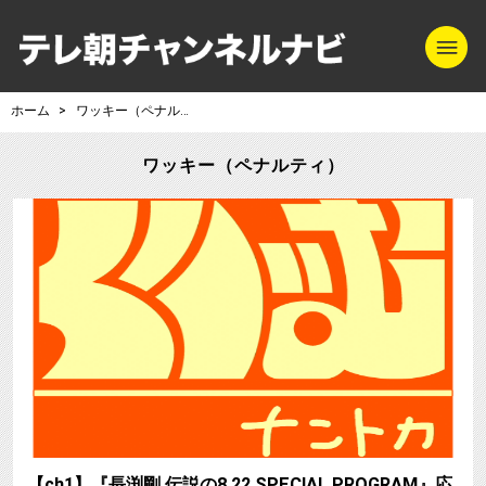
m
テレ朝チャンネル
ホーム
ワッキー（ペナルティ）
ワッキー（ペナルティ）
【ch1】『長渕剛 伝説の8.22 SPECIAL PROGRAM』応