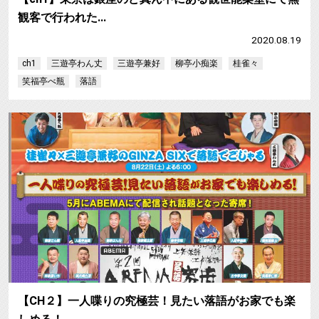
観客で行われた…
2020.08.19
ch1
三遊亭わん丈
三遊亭兼好
柳亭小痴楽
桂雀々
笑福亭べ瓶
落語
【CH２】一人喋りの究極芸！見たい落語がお家でも楽