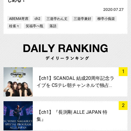
しめる！
2020.07.27
ABEMA寄席
ch2
三遊亭わん丈
三遊亭兼好
柳亭小痴楽
桂雀々
笑福亭べ瓶
落語
サムネイル
1
【ch1】SCANDAL 結成20周年記念ラ
イブを CSテレ朝チャンネルで独占…
サムネイル
2
【ch1】『長渕剛 ALLE JAPAN 特
集』