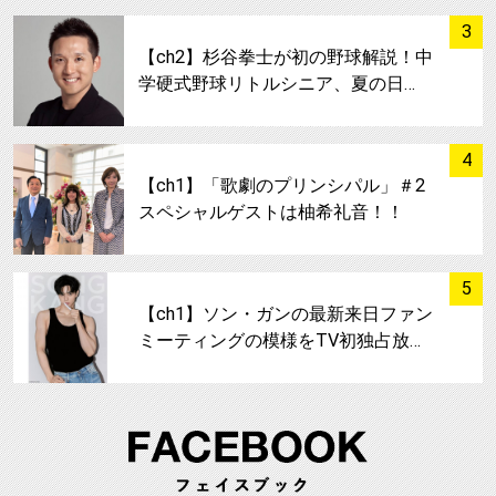
サムネイル
3
【ch2】杉谷拳士が初の野球解説！中
学硬式野球リトルシニア、夏の日…
サムネイル
4
【ch1】「歌劇のプリンシパル」＃2
スペシャルゲストは柚希礼音！！
サムネイル
5
【ch1】ソン・ガンの最新来日ファン
ミーティングの模様をTV初独占放…
FA