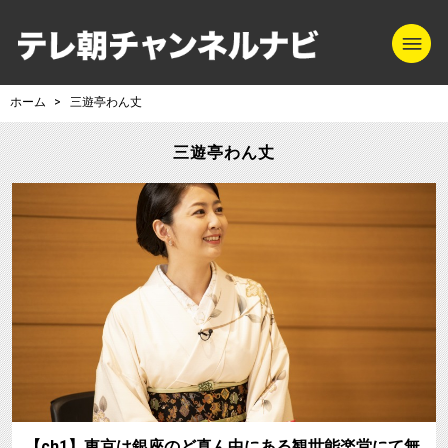
m
テレ朝チャンネル
ホーム
三遊亭わん丈
三遊亭わん丈
【ch1】東京は銀座のど真ん中にある観世能楽堂にて無