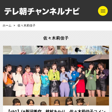
m
テレ朝チャンネル
ホーム
佐々木莉佳子
佐々木莉佳子
【ch1】(※新沼希空、植村あかり、佐々木莉佳子コメン