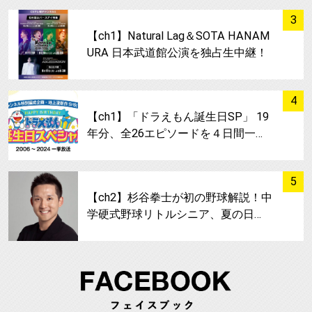
サムネイル
3
【ch1】Natural Lag＆SOTA HANAM
URA 日本武道館公演を独占生中継！
サムネイル
4
【ch1】「ドラえもん誕生日SP」 19
年分、全26エピソードを４日間一…
サムネイル
5
【ch2】杉谷拳士が初の野球解説！中
学硬式野球リトルシニア、夏の日…
FA