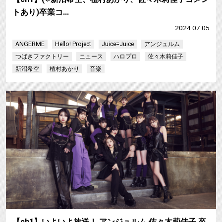
トあり)卒業コ…
2024.07.05
ANGERME
Hello! Project
Juice=Juice
アンジュルム
つばきファクトリー
ニュース
ハロプロ
佐々木莉佳子
新沼希空
植村あかり
音楽
【ch1】いよいよ放送！ アンジュルム 佐々木莉佳子 卒