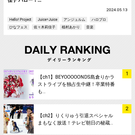
佳子 ハロー！…
2024.05.13
Hello! Project
Juice=Juice
アンジュルム
ハロプロ
ひなフェス
佐々木莉佳子
植村あかり
音楽
サムネイル
1
【ch1】BEYOOOOONDS島倉りかラ
ストライブを独占生中継！卒業特番
も…
サムネイル
2
【ch2】りくりゅう引退スペシャル
まもなく放送！テレビ朝日の秘蔵…