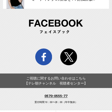
FA
facebook
twitter
ご視聴に関するお問い合わせはこちら
【テレ朝チャンネル 視聴者センター】
0570-0555-77
受付時間 10：00〜20：00（年中無休）