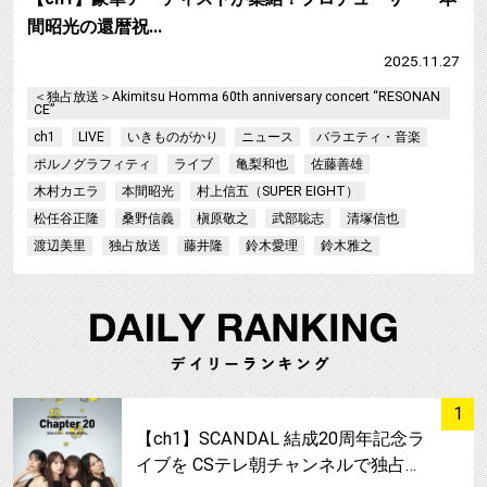
間昭光の還暦祝…
2025.11.27
＜独占放送＞Akimitsu Homma 60th anniversary concert “RESONAN
CE”
ch1
LIVE
いきものがかり
ニュース
バラエティ・音楽
ポルノグラフィティ
ライブ
亀梨和也
佐藤善雄
木村カエラ
本間昭光
村上信五（SUPER EIGHT）
松任谷正隆
桑野信義
槇原敬之
武部聡志
清塚信也
渡辺美里
独占放送
藤井隆
鈴木愛理
鈴木雅之
サムネイル
1
【ch1】SCANDAL 結成20周年記念ラ
イブを CSテレ朝チャンネルで独占…