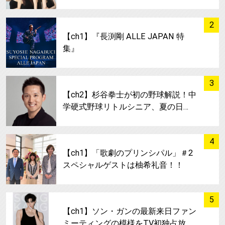
サムネイル
2
【ch1】『長渕剛 ALLE JAPAN 特
集』
サムネイル
3
【ch2】杉谷拳士が初の野球解説！中
学硬式野球リトルシニア、夏の日…
サムネイル
4
【ch1】「歌劇のプリンシパル」＃2
スペシャルゲストは柚希礼音！！
サムネイル
5
【ch1】ソン・ガンの最新来日ファン
ミーティングの模様をTV初独占放…