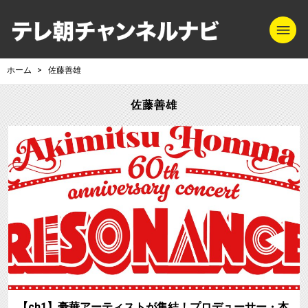
m
テレ朝チャンネル
ホーム
佐藤善雄
佐藤善雄
【ch1】豪華アーティストが集結！プロデューサー・本