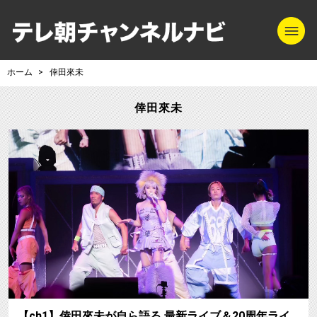
m
テレ朝チャンネル
ホーム
倖田來未
倖田來未
【ch1】倖田來未が自ら語る 最新ライブ＆20周年ライ