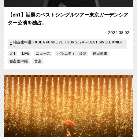
【ch1】話題のベストシングルツアー東京ガーデンシア
ター公演を独占…
2024.08.02
＜独占生中継＞KODA KUMI LIVE TOUR 2024 ～BEST SINGLE KNIGH
T～
ch1
LIVE
ニュース
バラエティ・音楽
倖田來未
独占生中継
音楽