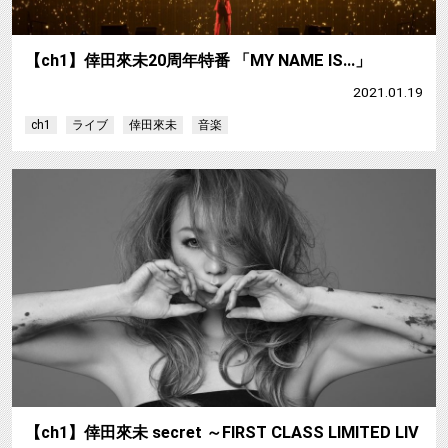
【ch1】倖田來未20周年特番 「MY NAME IS…」
2021.01.19
ch1
ライブ
倖田來未
音楽
【
【ch1】倖田來未 secret ～FIRST CLASS LIMITED LIV