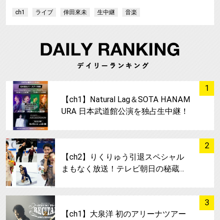
ch1
ライブ
倖田來未
生中継
音楽
サムネイル
1
【ch1】Natural Lag＆SOTA HANAM
URA 日本武道館公演を独占生中継！
サムネイル
2
【ch2】りくりゅう引退スペシャル
まもなく放送！テレビ朝日の秘蔵…
サムネイル
3
【ch1】大泉洋 初のアリーナツアー