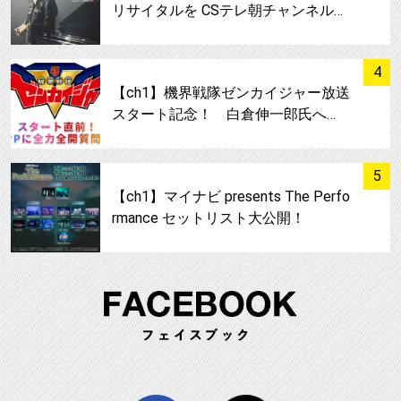
リサイタルを CSテレ朝チャンネル…
サムネイル
4
【ch1】機界戦隊ゼンカイジャー放送
スタート記念！ 白倉伸一郎氏へ…
サムネイル
5
【ch1】マイナビ presents The Perfo
rmance セットリスト大公開！
FA