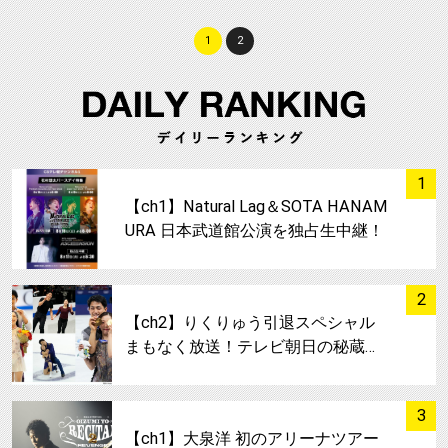
1
2
サムネイル
1
【ch1】Natural Lag＆SOTA HANAM
URA 日本武道館公演を独占生中継！
サムネイル
2
【ch2】りくりゅう引退スペシャル
まもなく放送！テレビ朝日の秘蔵…
サムネイル
3
【ch1】大泉洋 初のアリーナツアー