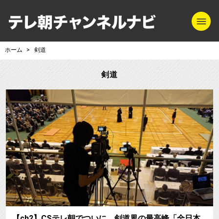
m
テレ朝チャンネル
ホーム
剣道
剣道
【ch2】CSテレ朝でついに、剣道界の最高峰「全日本