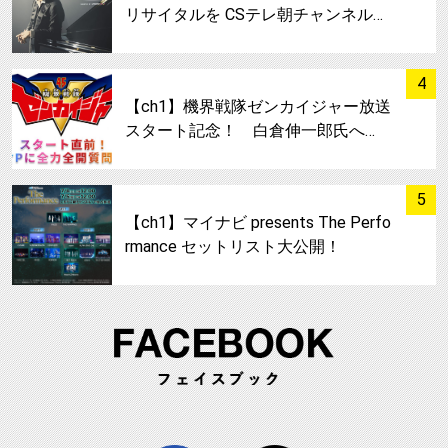
リサイタルを CSテレ朝チャンネル…
サムネイル
4
【ch1】機界戦隊ゼンカイジャー放送
スタート記念！ 白倉伸一郎氏へ…
サムネイル
5
【ch1】マイナビ presents The Perfo
rmance セットリスト大公開！
FA