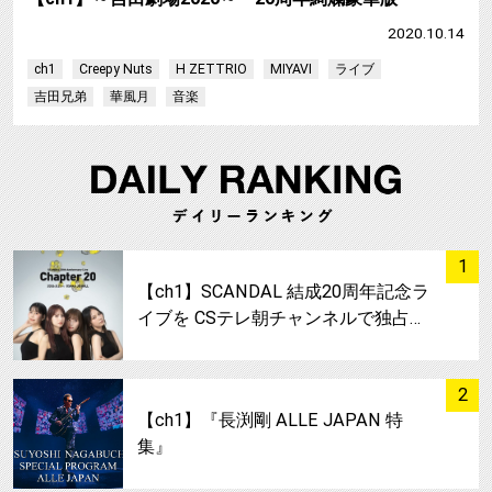
2020.10.14
ch1
Creepy Nuts
H ZETTRIO
MIYAVI
ライブ
吉田兄弟
華風月
音楽
サムネイル
1
【ch1】SCANDAL 結成20周年記念ラ
イブを CSテレ朝チャンネルで独占…
サムネイル
2
【ch1】『長渕剛 ALLE JAPAN 特
集』