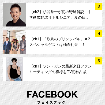
サムネイル
3
【ch2】杉谷拳士が初の野球解説！中
学硬式野球リトルシニア、夏の日…
サムネイル
4
【ch1】「歌劇のプリンシパル」＃2
スペシャルゲストは柚希礼音！！
サムネイル
5
【ch1】ソン・ガンの最新来日ファン
ミーティングの模様をTV初独占放…
FA