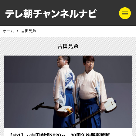
m
テレ朝チャンネル
ホーム
吉田兄弟
吉田兄弟
【ch1】～吉田劇場2020～ 20周年絢爛豪華版