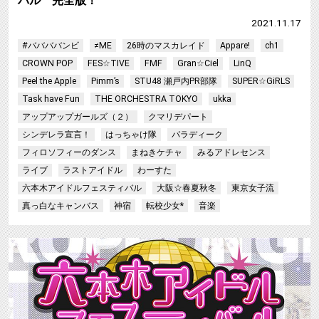
バル 完全版！
2021.11.17
#ババババンビ
≠ME
26時のマスカレイド
Appare!
ch1
CROWN POP
FES☆TIVE
FMF
Gran☆Ciel
LinQ
Peel the Apple
Pimm’s
STU48 瀬戸内PR部隊
SUPER☆GiRLS
Task have Fun
THE ORCHESTRA TOKYO
ukka
アップアップガールズ（２）
クマリデパート
シンデレラ宣言！
はっちゃけ隊
パラディーク
フィロソフィーのダンス
まねきケチャ
みるアドレセンス
ライブ
ラストアイドル
わーすた
六本木アイドルフェスティバル
大阪☆春夏秋冬
東京女子流
真っ白なキャンバス
神宿
転校少女*
音楽