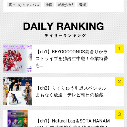
真っ白なキャンバス
神宿
転校少女*
音楽
サムネイル
1
【ch1】BEYOOOOONDS島倉りかラ
ストライブを独占生中継！卒業特番
も…
サムネイル
2
【ch2】りくりゅう引退スペシャル
まもなく放送！テレビ朝日の秘蔵…
サムネイル
3
【ch1】Natural Lag＆SOTA HANAM