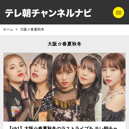
m
テレ朝チャンネル
ホーム
大阪☆春夏秋冬
大阪☆春夏秋冬
【ch1】大阪☆春夏秋冬のラストライブを テレ朝チャ