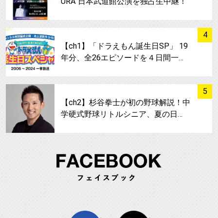
URA 日本武道館公演を独占生中継！
サムネイル
4
【ch1】「ドラえもん誕生日SP」 19
年分、全26エピソードを４日間一…
サムネイル
5
【ch2】杉谷拳士が初の野球解説！中
学硬式野球リトルシニア、夏の日…
FA
facebook
twitter