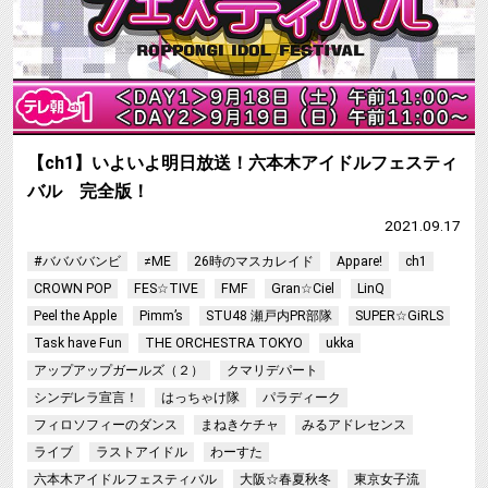
【ch1】いよいよ明日放送！六本木アイドルフェスティ
バル 完全版！
2021.09.17
#ババババンビ
≠ME
26時のマスカレイド
Appare!
ch1
CROWN POP
FES☆TIVE
FMF
Gran☆Ciel
LinQ
Peel the Apple
Pimm’s
STU48 瀬戸内PR部隊
SUPER☆GiRLS
Task have Fun
THE ORCHESTRA TOKYO
ukka
アップアップガールズ（２）
クマリデパート
シンデレラ宣言！
はっちゃけ隊
パラディーク
フィロソフィーのダンス
まねきケチャ
みるアドレセンス
ライブ
ラストアイドル
わーすた
六本木アイドルフェスティバル
大阪☆春夏秋冬
東京女子流