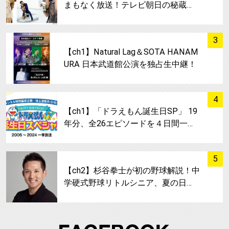
まもなく放送！テレビ朝日の秘蔵…
サムネイル
3
【ch1】Natural Lag＆SOTA HANAM
URA 日本武道館公演を独占生中継！
サムネイル
4
【ch1】「ドラえもん誕生日SP」 19
年分、全26エピソードを４日間一…
サムネイル
5
【ch2】杉谷拳士が初の野球解説！中
学硬式野球リトルシニア、夏の日…
FA