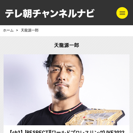
m
テレ朝チャンネル
ホーム
天龍源一郎
天龍源一郎
【ch2】[RESPECT][ワールドプロレスリングLIVE2022