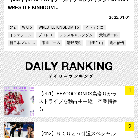
WRESTLE KINGDOM…
2022.01.01
ch2
WK16
WRESTLE KINGDOM 16
イッテンゴ
イッテンヨン
プロレス
レッスルキングダム
天龍源一郎
新日本プロレス
東京ドーム
清野茂樹
神田伯山
鷹木信悟
サムネイル
1
【ch1】BEYOOOOONDS島倉りかラ
ストライブを独占生中継！卒業特番
も…
サムネイル
2
【ch2】りくりゅう引退スペシャル