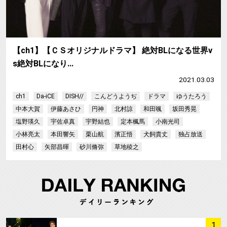
【ch1】【ＣＳオリジナルドラマ】 絶対BLになる世界v
s絶対BLになり…
2021.03.03
ch1
Da-iCE
DISH//
こんどうようぢ
ドラマ
ゆうたろう
中本大賀
伊藤あさひ
円神
北村諒
和田颯
坂田秀晃
塩野瑛久
宇佐卓真
宇野結也
定本楓馬
小南光司
小林亮太
本田響矢
栗山航
濱正悟
犬飼貴丈
独占放送
田村心
矢部昌暉
砂川脩弥
草地稜之
サムネイル
1