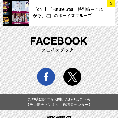
サムネイル
5
【ch1】「Future Star」特別編～これ
が今、注目のボーイズグループ…
FA
facebook
twitter
ご視聴に関するお問い合わせはこちら
【テレ朝チャンネル 視聴者センター】
0570-0555-77