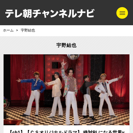
m
テレ朝チャンネル
ホーム
宇野結也
宇野結也
【ch1】【ＣＳオリジナルドラマ】 絶対BLになる世界v