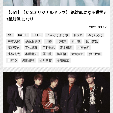
【ch1】【ＣＳオリジナルドラマ】 絶対BLになる世界v
s絶対BLになり…
2021.03.17
ch1
Da-iCE
DISH//
こんどうようぢ
ドラマ
ゆうたろう
中本大賀
伊藤あさひ
円神
北村諒
和田颯
坂田秀晃
塩野瑛久
宇佐卓真
宇野結也
定本楓馬
小南光司
小林亮太
本田響矢
栗山航
濱正悟
犬飼貴丈
独占放送
田村心
矢部昌暉
砂川脩弥
草地稜之