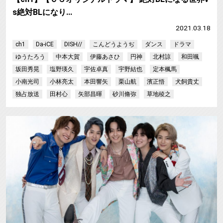
s絶対BLになり…
2021.03.18
ch1
Da-iCE
DISH//
こんどうようぢ
ダンス
ドラマ
ゆうたろう
中本大賀
伊藤あさひ
円神
北村諒
和田颯
坂田秀晃
塩野瑛久
宇佐卓真
宇野結也
定本楓馬
小南光司
小林亮太
本田響矢
栗山航
濱正悟
犬飼貴丈
独占放送
田村心
矢部昌暉
砂川脩弥
草地稜之