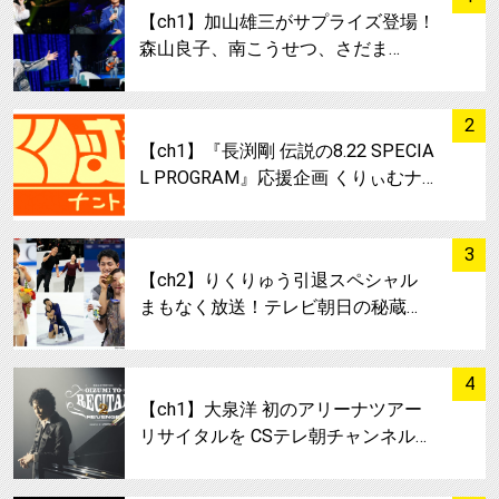
【ch1】加山雄三がサプライズ登場！
森山良子、南こうせつ、さだま…
サムネイル
2
【ch1】『長渕剛 伝説の8.22 SPECIA
L PROGRAM』応援企画 くりぃむナ…
サムネイル
3
【ch2】りくりゅう引退スペシャル
まもなく放送！テレビ朝日の秘蔵…
サムネイル
4
【ch1】大泉洋 初のアリーナツアー
リサイタルを CSテレ朝チャンネル…