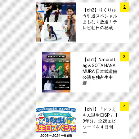
サムネイル
2
【ch2】りくりゅ
う引退スペシャル
まもなく放送！テ
レビ朝日の秘蔵…
サムネイル
3
【ch1】Natural L
ag＆SOTA HANA
MURA 日本武道館
公演を独占生中
継！
サムネイル
4
【ch1】「ドラえ
もん誕生日SP」 1
9年分、全26エピ
ソードを４日間
一…