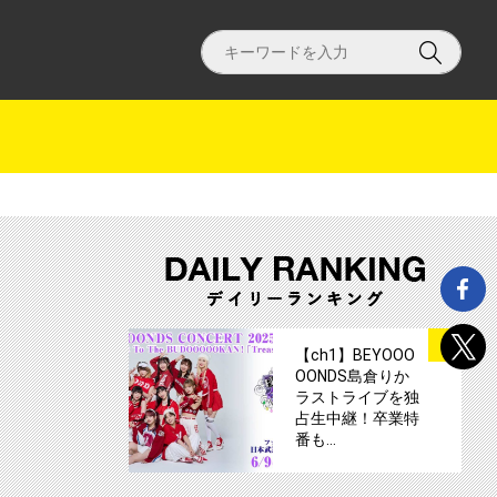
I」特別公演 ～創作話芸フェス～ 開催！サムネイル
サムネイル
1
【ch1】BEYOOO
OONDS島倉りか
ラストライブを独
占生中継！卒業特
番も…