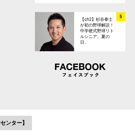
サムネイル
5
【ch2】杉谷拳士
が初の野球解説！
中学硬式野球リト
ルシニア、夏の
日…
者センター】