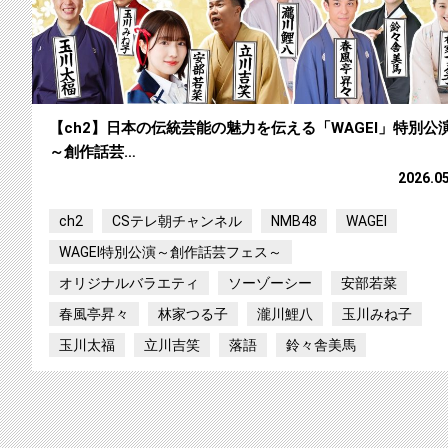
【ch2】日本の伝統芸能の魅力を伝える「WAGEI」特別公
～創作話芸…
2026.0
ch2
CSテレ朝チャンネル
NMB48
WAGEI
WAGEI特別公演～創作話芸フェス～
オリジナルバラエティ
ソーゾーシー
安部若菜
春風亭昇々
林家つる子
瀧川鯉八
玉川みね子
玉川太福
立川吉笑
落語
鈴々舎美馬