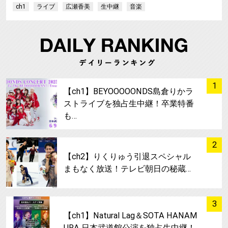
ch1
ライブ
広瀬香美
生中継
音楽
サムネイル
1
【ch1】BEYOOOOONDS島倉りかラ
ストライブを独占生中継！卒業特番
も…
サムネイル
2
【ch2】りくりゅう引退スペシャル
まもなく放送！テレビ朝日の秘蔵…
サムネイル
3
【ch1】Natural Lag＆SOTA HANAM
URA 日本武道館公演を独占生中継！