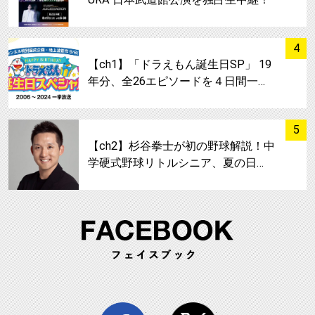
サムネイル
4
【ch1】「ドラえもん誕生日SP」 19
年分、全26エピソードを４日間一…
サムネイル
5
【ch2】杉谷拳士が初の野球解説！中
学硬式野球リトルシニア、夏の日…
FA
facebook
twitter