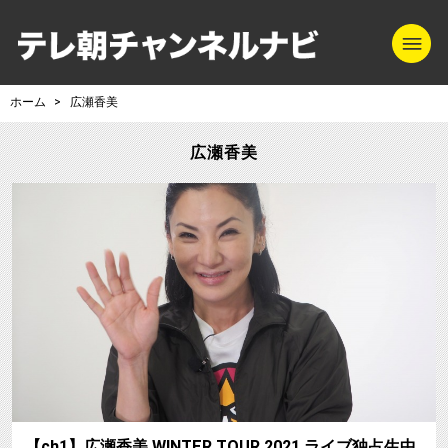
m
テレ朝チャンネル
ホーム
広瀬香美
広瀬香美
【ch1】広瀬香美 WINTER TOUR 2021 ライブ独占生中