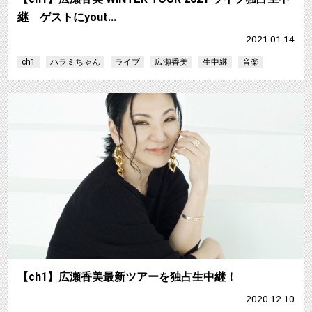
継 ゲストにyout…
2021.01.14
ch1
ハラミちゃん
ライブ
広瀬香美
生中継
音楽
【ch1】広瀬香美最新ツアーを独占生中継！
2020.12.10