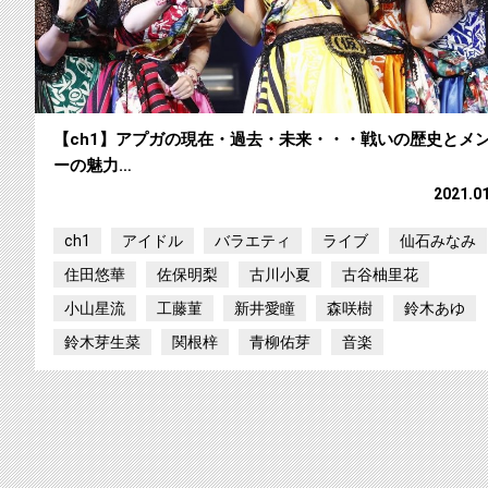
【ch1】アプガの現在・過去・未来・・・戦いの歴史とメ
ーの魅力…
2021.0
ch1
アイドル
バラエティ
ライブ
仙石みなみ
住田悠華
佐保明梨
古川小夏
古谷柚里花
小山星流
工藤菫
新井愛瞳
森咲樹
鈴木あゆ
鈴木芽生菜
関根梓
青柳佑芽
音楽