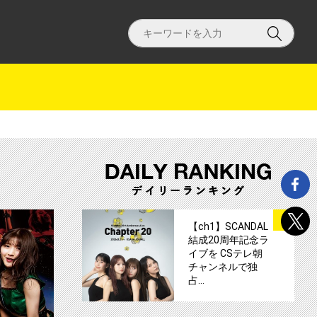
歴史とメンバーの魅力が濃縮された4時間半！！サムネイル
【ch1】アップアップガールズ（仮）FIVE SO
サムネイル
1
【ch1】SCANDAL
結成20周年記念ラ
イブを CSテレ朝
チャンネルで独
占…