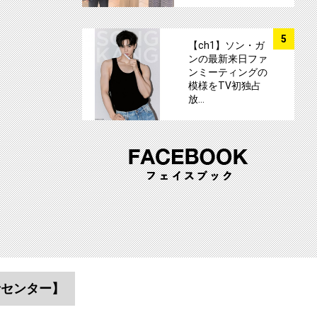
サムネイル
5
【ch1】ソン・ガ
ンの最新来日ファ
ンミーティングの
模様をTV初独占
放…
者センター】