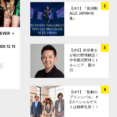
サムネイル
2
【ch1】『長渕剛
ALLE JAPAN 特
集』
EVER ＜
サムネイル
020.12.15
3
【ch2】杉谷拳士
が初の野球解説！
中学硬式野球リト
ルシニア、夏の
梓
日…
サムネイル
4
【ch1】「歌劇の
プリンシパル」＃
2スペシャルゲス
トは柚希礼音！！