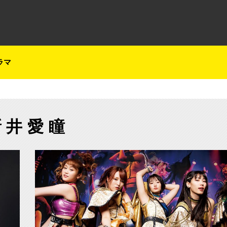
テレ朝チャンネルナビ
ラマ
新井愛瞳
【ch1】アプガの現在・過去・未来・・・戦いの