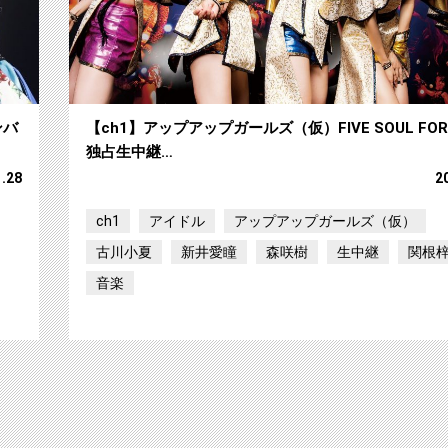
ンバ
【ch1】アップアップガールズ（仮）FIVE SOUL FOR
独占生中継…
1.28
2
ch1
アイドル
アップアップガールズ（仮）
古川小夏
新井愛瞳
森咲樹
生中継
関根
音楽