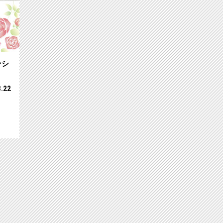
ンシ
3.22