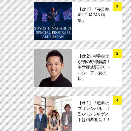
サムネイル
2
【ch1】『長渕剛
ALLE JAPAN 特
集』
サムネイル
3
【ch2】杉谷拳士
が初の野球解説！
中学硬式野球リト
ルシニア、夏の
日…
サムネイル
4
【ch1】「歌劇の
プリンシパル」＃
2スペシャルゲス
トは柚希礼音！！