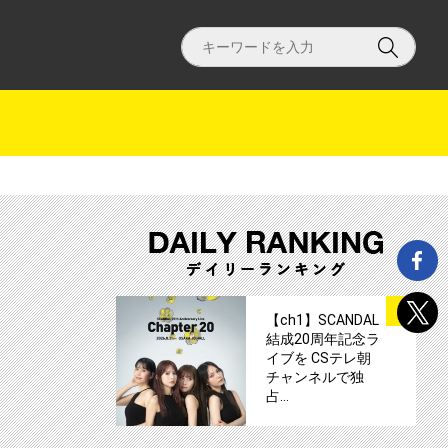
劇のプリンシパル」サムネイル
サムネイル
1
【ch1】SCANDAL
結成20周年記念ラ
イブを CSテレ朝
チャンネルで独
占…