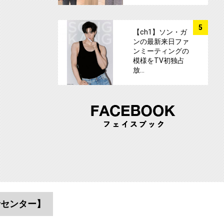
サムネイル
5
【ch1】ソン・ガ
ンの最新来日ファ
ンミーティングの
模様をTV初独占
放…
者センター】