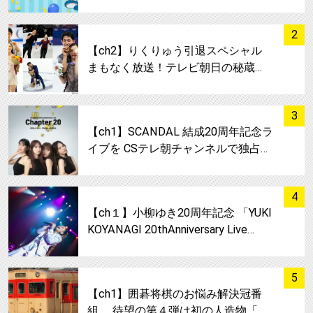
サムネイル
2
【ch2】りくりゅう引退スペシャル
まもなく放送！テレビ朝日の秘蔵…
サムネイル
3
【ch1】SCANDAL 結成20周年記念ラ
イブを CSテレ朝チャンネルで独占…
サムネイル
4
【ch１】小柳ゆき20周年記念 「YUKI
KOYANAGI 20thAnniversary Live…
サムネイル
5
【ch1】囲碁将棋のお悩み解決冠番
組、 待望の第４弾は初の人造物「…