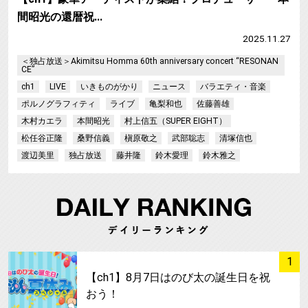
間昭光の還暦祝…
2025.11.27
＜独占放送＞Akimitsu Homma 60th anniversary concert “RESONAN
CE”
ch1
LIVE
いきものがかり
ニュース
バラエティ・音楽
ポルノグラフィティ
ライブ
亀梨和也
佐藤善雄
木村カエラ
本間昭光
村上信五（SUPER EIGHT）
松任谷正隆
桑野信義
槇原敬之
武部聡志
清塚信也
渡辺美里
独占放送
藤井隆
鈴木愛理
鈴木雅之
サムネイル
1
【ch1】8月7日はのび太の誕生日を祝
おう！