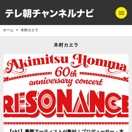
m
テレ朝チャンネル
ホーム
木村カエラ
木村カエラ
【ch1】豪華アーティストが集結！プロデューサー・本