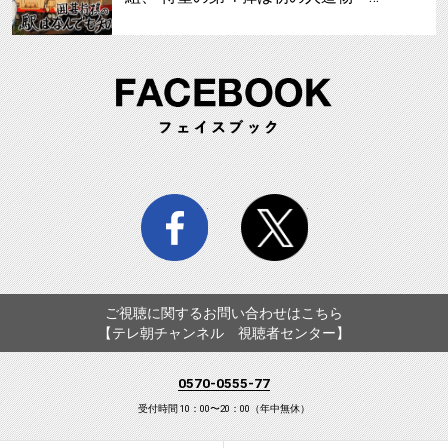
FA
facebook
twitter
ご視聴に関するお問い合わせはこちら
【テレ朝チャンネル 視聴者センター】
0570-0555-77
受付時間 10：00〜20：00（年中無休）