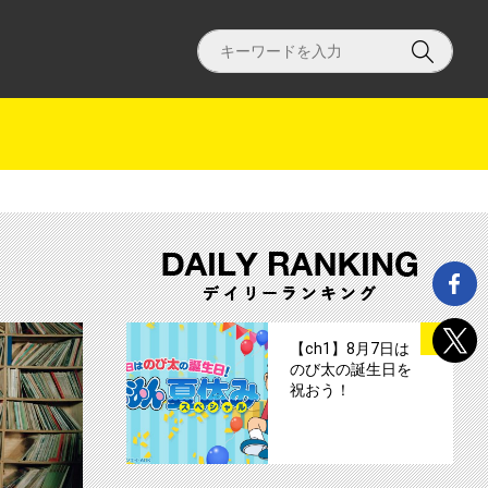
チャンネル１で生中継！サムネイル
【ch1】DISH//10周年ライブを横浜から
サムネイル
1
【ch1】8月7日は
のび太の誕生日を
祝おう！