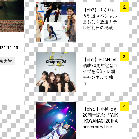
サムネイル
2
【ch2】りくりゅ
う引退スペシャル
まもなく放送！テ
レビ朝日の秘蔵…
021.11.13
サムネイル
3
【ch1】SCANDAL
泉大智
結成20周年記念ラ
イブを CSテレ朝
チャンネルで独
占…
サムネイル
4
【ch１】小柳ゆき
20周年記念 「YUK
I KOYANAGI 20thA
nniversary Live…