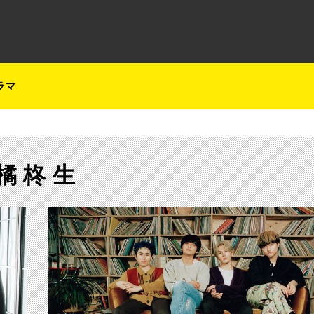
テレ朝チャンネルナビ
ラマ
橘柊生
【ch1】DISH//のアリーナツアーを CSテレ朝