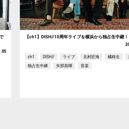
で
【ch1】DISH//10周年ライブを横浜から独占生中継！
2
1.05
ch1
DISH//
ライブ
北村匠海
橘柊生
独占生中継
矢部昌暉
音楽