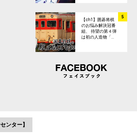
サムネイル
5
【ch1】囲碁将棋
のお悩み解決冠番
組、 待望の第４弾
は初の人造物「…
者センター】