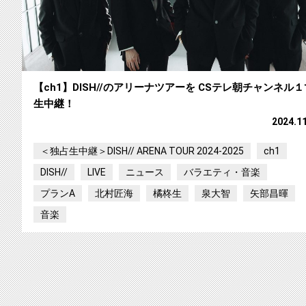
【ch1】DISH//のアリーナツアーを CSテレ朝チャンネル１
生中継！
2024.1
＜独占生中継＞DISH// ARENA TOUR 2024-2025
ch1
DISH//
LIVE
ニュース
バラエティ・音楽
プランA
北村匠海
橘柊生
泉大智
矢部昌暉
音楽