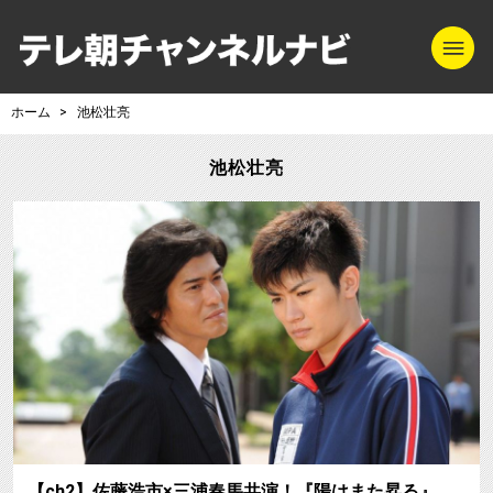
m
テレ朝チャンネル
ホーム
池松壮亮
池松壮亮
【ch2】佐藤浩市×三浦春馬共演！『陽はまた昇る』