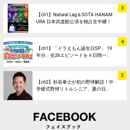
サムネイル
3
【ch1】Natural Lag＆SOTA HANAM
URA 日本武道館公演を独占生中継！
サムネイル
4
【ch1】「ドラえもん誕生日SP」 19
年分、全26エピソードを４日間一…
サムネイル
5
【ch2】杉谷拳士が初の野球解説！中
学硬式野球リトルシニア、夏の日…
FA