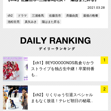
2021.03.28
ch2
ドラマ
三浦春馬
佐藤浩市
斉藤由貴
最後の晩餐
池松壮亮
真矢みき
陽はまた昇る
サムネイル
1
【ch1】BEYOOOOONDS島倉りかラ
ストライブを独占生中継！卒業特番
も…
サムネイル
2
【ch2】りくりゅう引退スペシャル
まもなく放送！テレビ朝日の秘蔵…