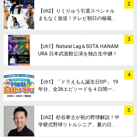
サムネイル
2
【ch2】りくりゅう引退スペシャル
まもなく放送！テレビ朝日の秘蔵…
サムネイル
3
【ch1】Natural Lag＆SOTA HANAM
URA 日本武道館公演を独占生中継！
サムネイル
4
【ch1】「ドラえもん誕生日SP」 19
年分、全26エピソードを４日間一…
サムネイル
5
【ch2】杉谷拳士が初の野球解説！中
学硬式野球リトルシニア、夏の日…