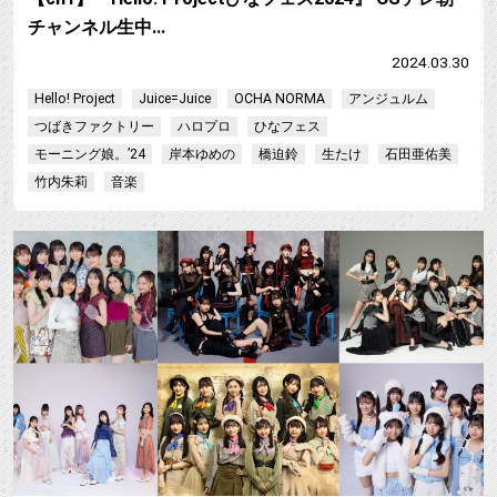
チャンネル生中…
2024.03.30
Hello! Project
Juice=Juice
OCHA NORMA
アンジュルム
つばきファクトリー
ハロプロ
ひなフェス
モーニング娘。’24
岸本ゆめの
橋迫鈴
生たけ
石田亜佑美
竹内朱莉
音楽