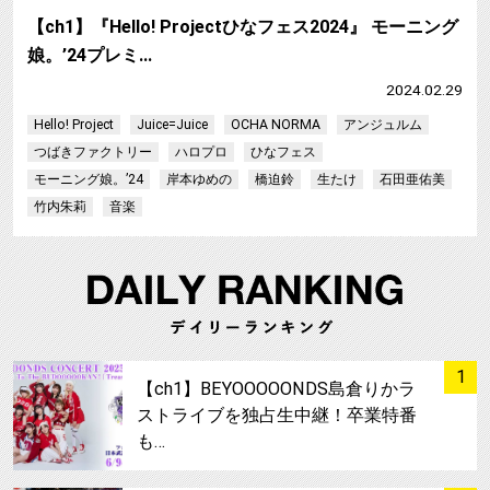
【ch1】『Hello! Projectひなフェス2024』 モーニング
娘。’24プレミ…
2024.02.29
Hello! Project
Juice=Juice
OCHA NORMA
アンジュルム
つばきファクトリー
ハロプロ
ひなフェス
モーニング娘。’24
岸本ゆめの
橋迫鈴
生たけ
石田亜佑美
竹内朱莉
音楽
サムネイル
1
【ch1】BEYOOOOONDS島倉りかラ
ストライブを独占生中継！卒業特番
も…