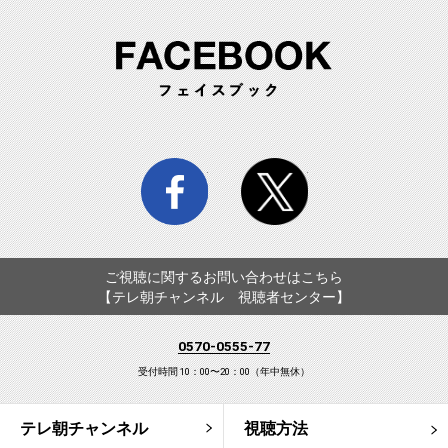
FA
facebook
twitter
ご視聴に関するお問い合わせはこちら
【テレ朝チャンネル 視聴者センター】
0570-0555-77
受付時間 10：00〜20：00（年中無休）
テレ朝チャンネル
視聴方法