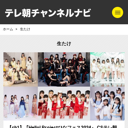
m
テレ朝チャンネル
ホーム
生たけ
生たけ
【ch1】『Hello! Projectひなフェス2024』 CSテレ朝