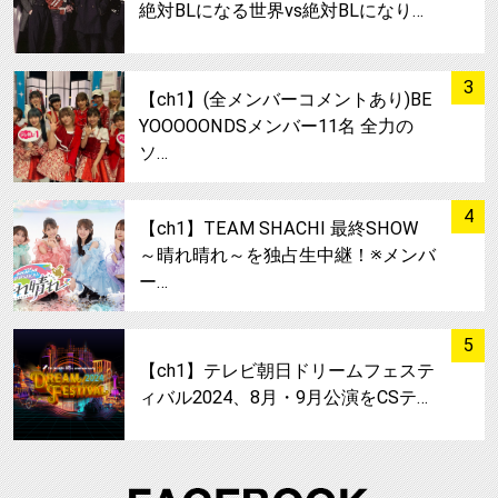
絶対BLになる世界vs絶対BLになり…
サムネイル
3
【ch1】(全メンバーコメントあり)BE
YOOOOONDSメンバー11名 全力の
ソ…
サムネイル
4
【ch1】TEAM SHACHI 最終SHOW
～晴れ晴れ～を独占生中継！※メンバ
ー…
サムネイル
5
【ch1】テレビ朝日ドリームフェステ
ィバル2024、8月・9月公演をCSテ…
FA