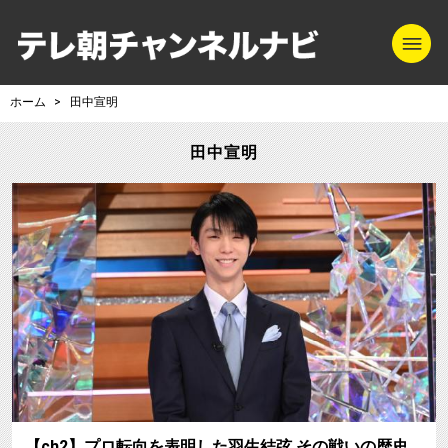
m
テレ朝チャンネル
ホーム
田中宣明
田中宣明
【ch2】プロ転向を表明した羽生結弦 その戦いの歴史