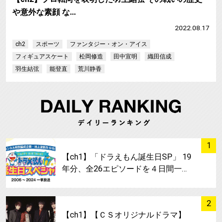
や意外な素顔 な…
2022.08.17
ch2
スポーツ
ファンタジー・オン・アイス
フィギュアスケート
松岡修造
田中宣明
織田信成
羽生結弦
能登直
荒川静香
サムネイル
1
【ch1】「ドラえもん誕生日SP」 19
年分、全26エピソードを４日間一…
サムネイル
2
【ch1】【ＣＳオリジナルドラマ】