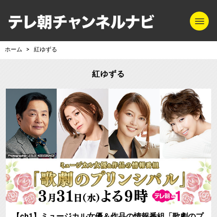
m
テレ朝チャンネル
ホーム
紅ゆずる
紅ゆずる
【ch1】ミュージカル女優＆作品の情報番組「歌劇のプ