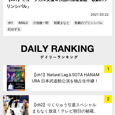
リンシパル」
2021.03.22
ch1
IMALU
小池修一郎
朝夏まなと
歌劇のプリンシパル
紅ゆずる
サムネイル
1
【ch1】Natural Lag＆SOTA HANAM
URA 日本武道館公演を独占生中継！
サムネイル
2
【ch2】りくりゅう引退スペシャル
まもなく放送！テレビ朝日の秘蔵…