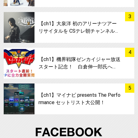
サムネイル
3
【ch1】大泉洋 初のアリーナツアー
リサイタルを CSテレ朝チャンネル…
サムネイル
4
【ch1】機界戦隊ゼンカイジャー放送
スタート記念！ 白倉伸一郎氏へ…
サムネイル
5
【ch1】マイナビ presents The Perfo
rmance セットリスト大公開！
FA