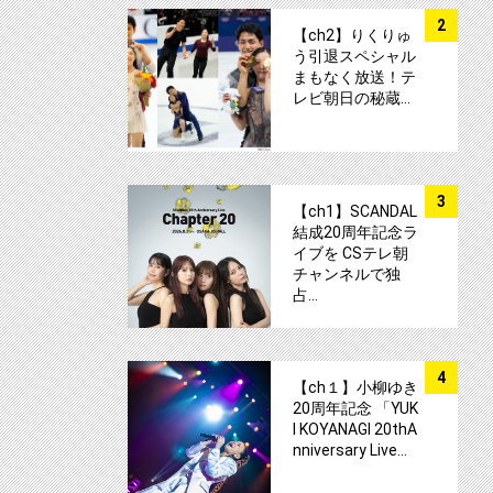
サムネイル
2
【ch2】りくりゅ
う引退スペシャル
まもなく放送！テ
レビ朝日の秘蔵…
サムネイル
3
【ch1】SCANDAL
結成20周年記念ラ
イブを CSテレ朝
チャンネルで独
占…
サムネイル
4
【ch１】小柳ゆき
20周年記念 「YUK
I KOYANAGI 20thA
nniversary Live…