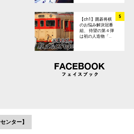
サムネイル
5
【ch1】囲碁将棋
のお悩み解決冠番
組、 待望の第４弾
は初の人造物「…
者センター】