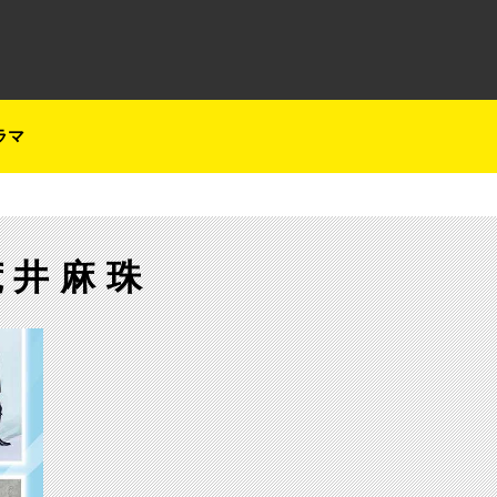
テレ朝チャンネルナビ
ラマ
荒井麻珠
【ch1】abn SUPER LIVE 2019 拡大版サムネイル