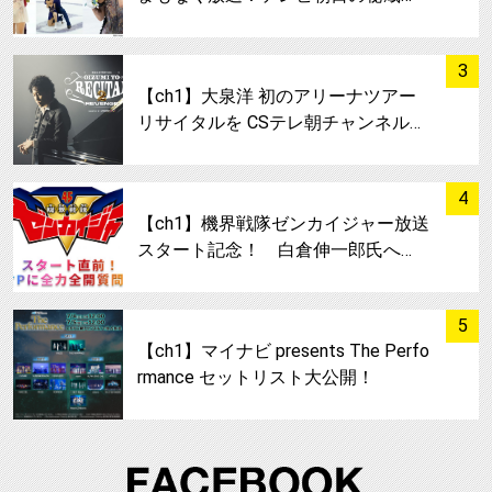
サムネイル
3
【ch1】大泉洋 初のアリーナツアー
リサイタルを CSテレ朝チャンネル…
サムネイル
4
【ch1】機界戦隊ゼンカイジャー放送
スタート記念！ 白倉伸一郎氏へ…
サムネイル
5
【ch1】マイナビ presents The Perfo
rmance セットリスト大公開！
FA