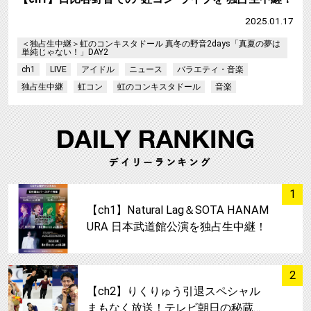
2025.01.17
＜独占生中継＞虹のコンキスタドール 真冬の野音2days「真夏の夢は
単純じゃない！」DAY2
ch1
LIVE
アイドル
ニュース
バラエティ・音楽
独占生中継
虹コン
虹のコンキスタドール
音楽
サムネイル
1
【ch1】Natural Lag＆SOTA HANAM
URA 日本武道館公演を独占生中継！
サムネイル
2
【ch2】りくりゅう引退スペシャル
まもなく放送！テレビ朝日の秘蔵…