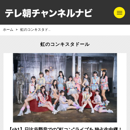
m
テレ朝チャンネル
ホーム
虹のコンキスタドール
虹のコンキスタドール
【ch1】日比谷野音での“虹コン”ライブを 独占生中継！