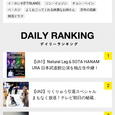
イ・ホンギ(FTISLAND)
ソン・イェジン
チョン・ヘイン
ペ・スジ
よくおごってくれる綺麗なお姉さん
百年の花嫁
韓流ドラマ
サムネイル
1
【ch1】Natural Lag＆SOTA HANAM
URA 日本武道館公演を独占生中継！
サムネイル
2
【ch2】りくりゅう引退スペシャル
まもなく放送！テレビ朝日の秘蔵…
サムネイル