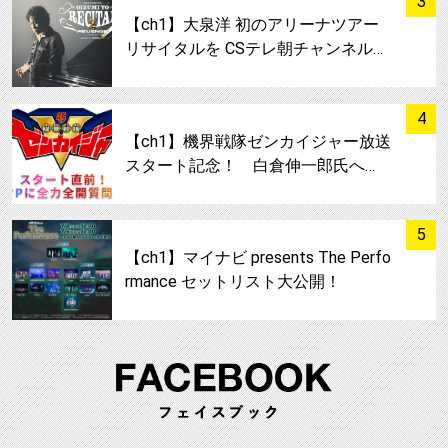
3
【ch1】大泉洋 初のアリーナツアー
リサイタルを CSテレ朝チャンネル…
サムネイル
4
【ch1】機界戦隊ゼンカイジャー放送
スタート記念！ 白倉伸一郎氏へ…
サムネイル
5
【ch1】マイナビ presents The Perfo
rmance セットリスト大公開！
FA