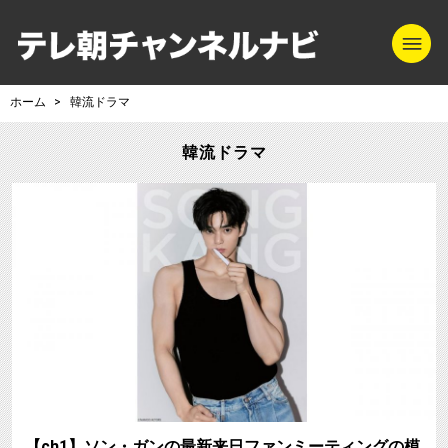
m
テレ朝チャンネル
ホーム
韓流ドラマ
韓流ドラマ
【ch1】ソン・ガンの最新来日ファンミーティングの模