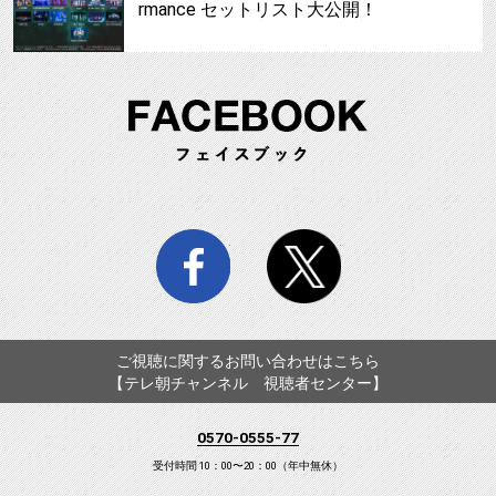
rmance セットリスト大公開！
FA
facebook
twitter
ご視聴に関するお問い合わせはこちら
【テレ朝チャンネル 視聴者センター】
0570-0555-77
受付時間 10：00〜20：00（年中無休）