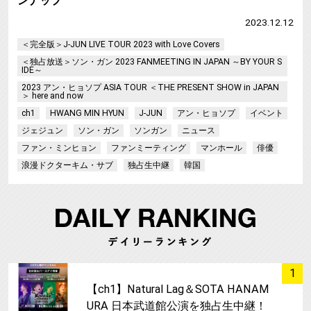
ンナップ
2023.12.12
＜完全版＞J-JUN LIVE TOUR 2023 with Love Covers
＜独占放送＞ソン・ガン 2023 FANMEETING IN JAPAN ～BY YOUR S
IDE～
2023 アン・ヒョソプ ASIA TOUR ＜THE PRESENT SHOW in JAPAN
＞ here and now
ch1
HWANG MIN HYUN
J-JUN
アン・ヒョソプ
イベント
ジェジュン
ソン・ガン
ソンガン
ニュース
ファン・ミンヒョン
ファンミーティング
マンホール
俳優
浪漫ドクターキム・サブ
独占生中継
韓国
サムネイル
1
【ch1】Natural Lag＆SOTA HANAM
URA 日本武道館公演を独占生中継！