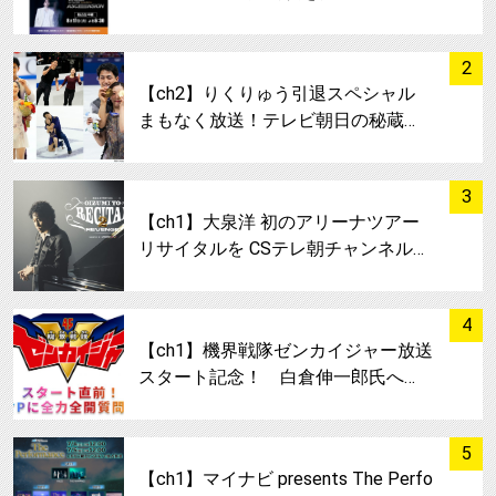
サムネイル
2
【ch2】りくりゅう引退スペシャル
まもなく放送！テレビ朝日の秘蔵…
サムネイル
3
【ch1】大泉洋 初のアリーナツアー
リサイタルを CSテレ朝チャンネル…
サムネイル
4
【ch1】機界戦隊ゼンカイジャー放送
スタート記念！ 白倉伸一郎氏へ…
サムネイル
5
【ch1】マイナビ presents The Perfo