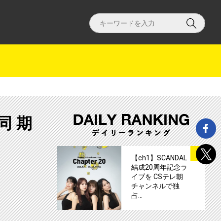
同期
サムネイル
1
【ch1】SCANDAL
結成20周年記念ラ
送！サムネイル
イブを CSテレ朝
チャンネルで独
占…