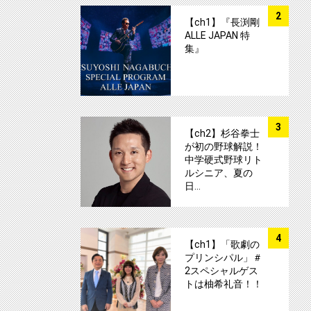
サムネイル
2
【ch1】『長渕剛
ALLE JAPAN 特
集』
サムネイル
3
【ch2】杉谷拳士
が初の野球解説！
中学硬式野球リト
ルシニア、夏の
日…
サムネイル
4
【ch1】「歌劇の
プリンシパル」＃
2スペシャルゲス
トは柚希礼音！！