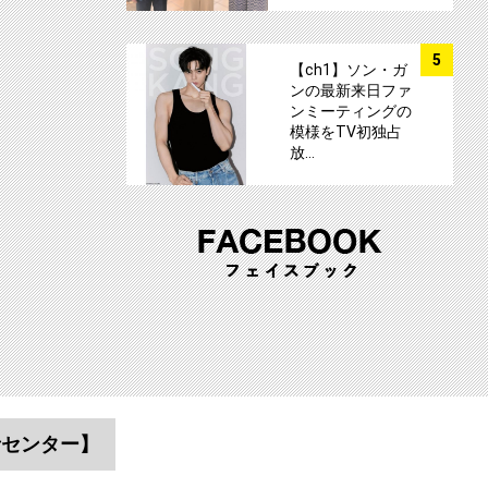
サムネイル
5
【ch1】ソン・ガ
ンの最新来日ファ
ンミーティングの
模様をTV初独占
放…
者センター】