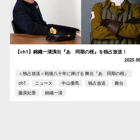
【ch1】錦織一清演出『あゝ同期の桜』を独占放送！
2025.0
＜独占放送＞戦後八十年に捧げる 舞台『あゝ同期の桜』
ch1
ニュース
中山優馬
独占放送
舞台
藤原紀香
錦織一清