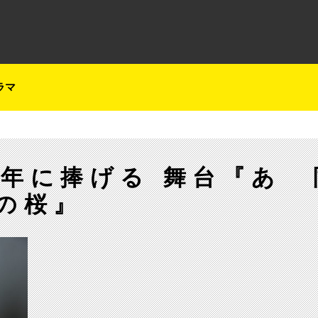
テレ朝チャンネルナビ
ラマ
年に捧げる 舞台『あゝ
の桜』
【ch1】錦織一清演出『あゝ同期の桜』を独占放