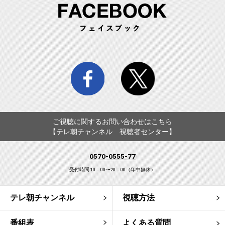
FA
facebook
twitter
ご視聴に関するお問い合わせはこちら
【テレ朝チャンネル 視聴者センター】
0570-0555-77
受付時間 10：00〜20：00（年中無休）
テレ朝チャンネル
視聴方法
番組表
よくある質問