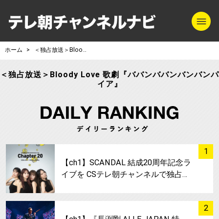
m
テレ朝チャンネル
ホーム
＜独占放送＞Bloody Love 歌劇『ババンババンバンバンパイア』
＜独占放送＞Bloody Love 歌劇『ババンババンバンバンパ
イア』
サムネイル
1
【ch1】SCANDAL 結成20周年記念ラ
イブを CSテレ朝チャンネルで独占…
サムネイル
2