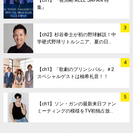
【ch1】『長渕剛 ALLE JAPAN 特
集』
サムネイル
3
【ch2】杉谷拳士が初の野球解説！中
学硬式野球リトルシニア、夏の日…
サムネイル
4
【ch1】「歌劇のプリンシパル」＃2
スペシャルゲストは柚希礼音！！
サムネイル
5
【ch1】ソン・ガンの最新来日ファン
ミーティングの模様をTV初独占放…