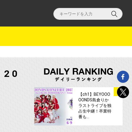
 20
サムネイル
1
【ch1】BEYOOO
OONDS島倉りか
催 テレ朝チャンネルで独占放送決定！サムネイル
ラストライブを独
占生中継！卒業特
番も…