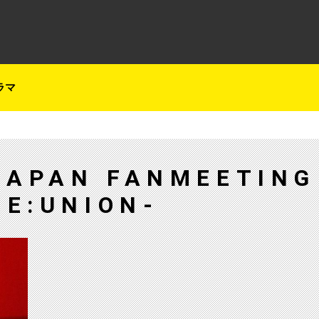
テレ朝チャンネルナビ
ラマ
APAN FANMEETING
RE:UNION-
【ch1】T.O.P “再会”のファンミーティング開