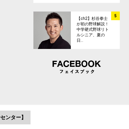
サムネイル
5
【ch2】杉谷拳士
が初の野球解説！
中学硬式野球リト
ルシニア、夏の
日…
者センター】