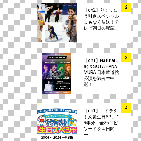
サムネイル
2
【ch2】りくりゅ
う引退スペシャル
まもなく放送！テ
レビ朝日の秘蔵…
サムネイル
3
【ch1】Natural L
ag＆SOTA HANA
MURA 日本武道館
公演を独占生中
継！
サムネイル
4
【ch1】「ドラえ
もん誕生日SP」 1
9年分、全26エピ
ソードを４日間
一…