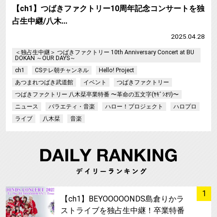
【ch1】つばきファクトリー10周年記念コンサートを独
占生中継/八木…
2025.04.28
＜独占生中継＞ つばきファクトリー 10th Anniversary Concert at BU
DOKAN ～OUR DAYS～
ch1
CSテレ朝チャンネル
Hello! Project
あつまれつばき武道館
イベント
つばきファクトリー
つばきファクトリー 八木栞卒業特番 〜革命の五文字(ﾔｷﾞｼｵﾘ)〜
ニュース
バラエティ・音楽
ハロー！プロジェクト
ハロプロ
ライブ
八木栞
音楽
サムネイル
1
【ch1】BEYOOOOONDS島倉りかラ
ストライブを独占生中継！卒業特番