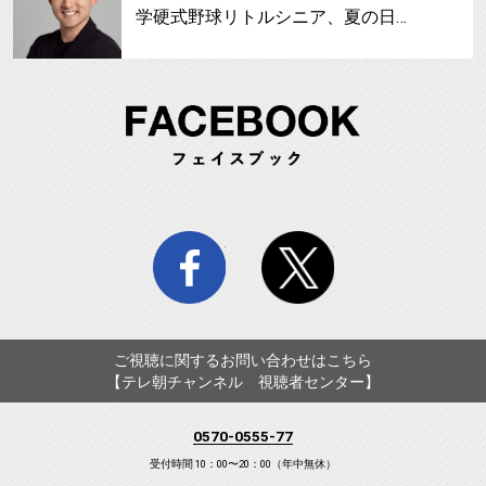
学硬式野球リトルシニア、夏の日…
FA
facebook
twitter
ご視聴に関するお問い合わせはこちら
【テレ朝チャンネル 視聴者センター】
0570-0555-77
受付時間 10：00〜20：00（年中無休）