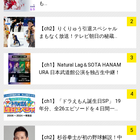
も…
サムネイル
2
【ch2】りくりゅう引退スペシャル
まもなく放送！テレビ朝日の秘蔵…
サムネイル
3
【ch1】Natural Lag＆SOTA HANAM
URA 日本武道館公演を独占生中継！
サムネイル
4
【ch1】「ドラえもん誕生日SP」 19
年分、全26エピソードを４日間一…
サムネイル
5
【ch2】杉谷拳士が初の野球解説！中