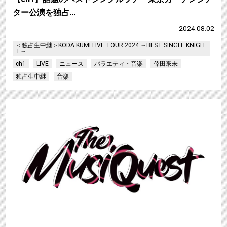
ター公演を独占…
2024.08.02
＜独占生中継＞KODA KUMI LIVE TOUR 2024 ～BEST SINGLE KNIGH
T～
ch1
LIVE
ニュース
バラエティ・音楽
倖田來未
独占生中継
音楽
【