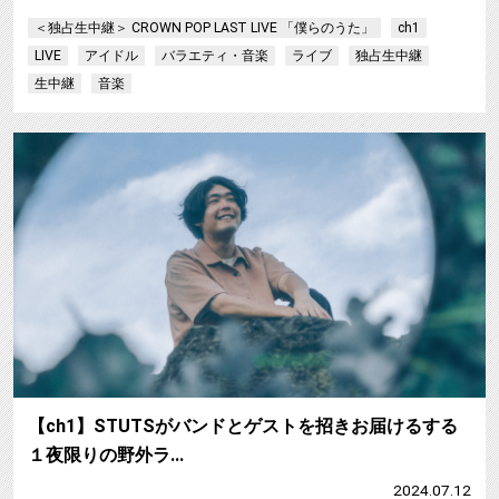
＜独占生中継＞ CROWN POP LAST LIVE 「僕らのうた」
ch1
LIVE
アイドル
バラエティ・音楽
ライブ
独占生中継
生中継
音楽
【ch1】STUTSがバンドとゲストを招きお届けるする
１夜限りの野外ラ…
2024.07.12