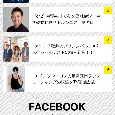
サムネイル
3
【ch2】杉谷拳士が初の野球解説！中
学硬式野球リトルシニア、夏の日…
サムネイル
4
【ch1】「歌劇のプリンシパル」＃2
スペシャルゲストは柚希礼音！！
サムネイル
5
【ch1】ソン・ガンの最新来日ファン
ミーティングの模様をTV初独占放…
FA