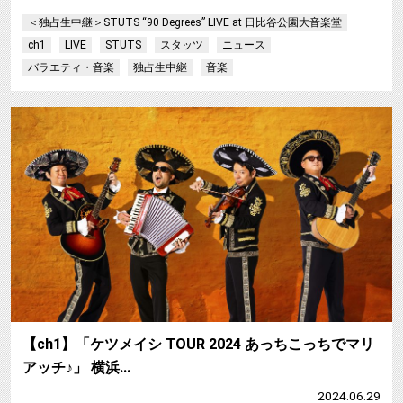
＜独占生中継＞STUTS “90 Degrees” LIVE at 日比谷公園大音楽堂
ch1
LIVE
STUTS
スタッツ
ニュース
バラエティ・音楽
独占生中継
音楽
【ch1】「ケツメイシ TOUR 2024 あっちこっちでマリ
アッチ♪」 横浜…
2024.06.29