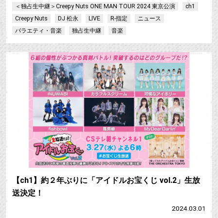
＜独占生中継＞Creepy Nuts ONE MAN TOUR 2024 東京公演
ch1
Creepy Nuts
DJ 松永
LIVE
R-指定
ニュース
バラエティ・音楽
独占生中継
音楽
【ch1】約２年ぶりに「アイドルお宝くじ vol.2」生放
送決定！
2024.03.01