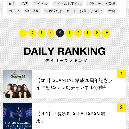
ch1
LIVE
アイドル
アイドルお宝くじ
バラエティ・音楽
ライブ
独占放送
生放送だよ！アイドルお宝くじ vol.2
音楽
1
2
3
4
5
6
7
8
9
10
サムネイル
1
【ch1】SCANDAL 結成20周年記念ラ
イブを CSテレ朝チャンネルで独占…
サムネイル
2
【ch1】『長渕剛 ALLE JAPAN 特
集』