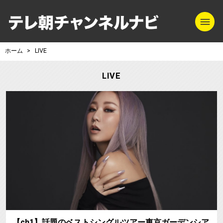
m
テレ朝チャンネル
ホーム
LIVE
LIVE
【ch1】話題のベストシングルツアー東京ガーデンシア