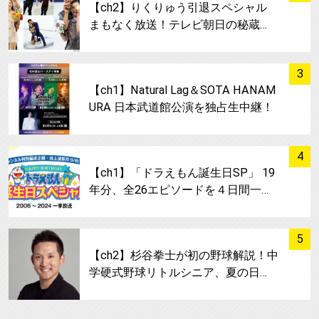
【ch2】りくりゅう引退スペシャル
まもなく放送！テレビ朝日の秘蔵…
サムネイル
3
【ch1】Natural Lag＆SOTA HANAM
URA 日本武道館公演を独占生中継！
サムネイル
4
【ch1】「ドラえもん誕生日SP」 19
年分、全26エピソードを４日間一…
サムネイル
5
【ch2】杉谷拳士が初の野球解説！中
学硬式野球リトルシニア、夏の日…