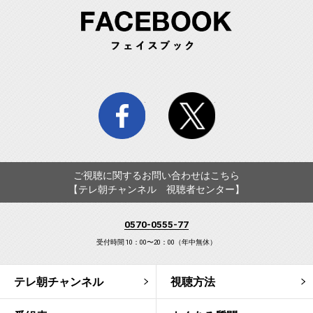
FA
facebook
twitter
ご視聴に関するお問い合わせはこちら
【テレ朝チャンネル 視聴者センター】
0570-0555-77
受付時間 10：00〜20：00（年中無休）
テレ朝チャンネル
視聴方法