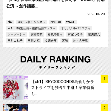
公演 ～創作話芸…
2026.05.20
ch2
CSテレ朝チャンネル
NMB48
WAGEI
WAGEI特別公演～創作話芸フェス～
オリジナルバラエティ
ソーゾーシー
安部若菜
春風亭昇々
林家つる子
瀧川鯉八
玉川みね子
玉川太福
立川吉笑
落語
鈴々舎美馬
サムネイル
1
【ch1】BEYOOOOONDS島倉りかラ
ストライブを独占生中継！卒業特番
も…
サムネイル
2