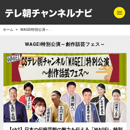
m
テレ朝チャンネル
ホーム
WAGEI特別公演～創作話芸フェス～
WAGEI特別公演～創作話芸フェス～
【ch2】日本の伝統芸能の魅力を伝える「WAGEI」特別