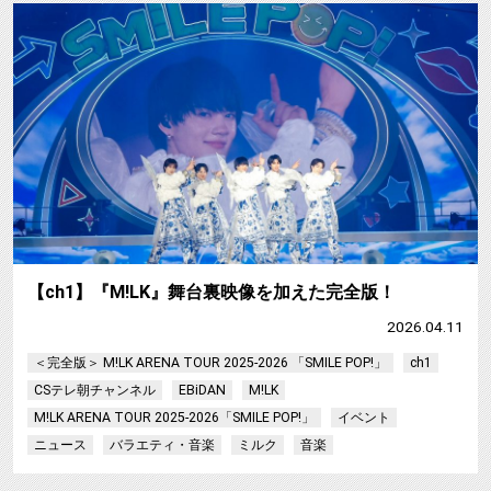
【ch1】『M!LK』舞台裏映像を加えた完全版！
2026.04.11
＜完全版＞ M!LK ARENA TOUR 2025-2026 「SMILE POP!」
ch1
CSテレ朝チャンネル
EBiDAN
M!LK
M!LK ARENA TOUR 2025-2026「SMILE POP!」
イベント
ニュース
バラエティ・音楽
ミルク
音楽