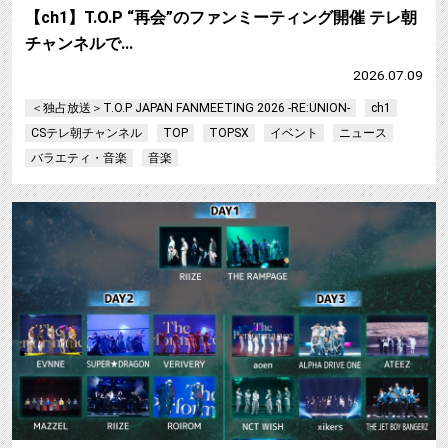
【ch1】T.O.P “再会”のファンミーティング開催 テレ朝
チャンネルで…
2026.07.09
＜独占放送＞T.O.P JAPAN FANMEETING 2026 -RE:UNION-
ch1
CSテレ朝チャンネル
TOP
TOPSX
イベント
ニュース
バラエティ・音楽
音楽
【