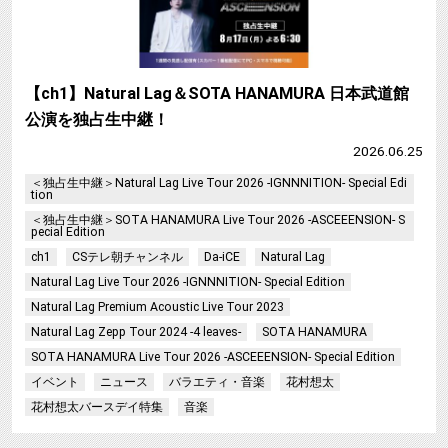
【ch1】Natural Lag＆SOTA HANAMURA 日本武道館
公演を独占生中継！
2026.06.25
＜独占生中継＞Natural Lag Live Tour 2026 -IGNNNITION- Special Edi
tion
＜独占生中継＞SOTA HANAMURA Live Tour 2026 -ASCEEENSION- S
pecial Edition
ch1
CSテレ朝チャンネル
Da-iCE
Natural Lag
Natural Lag Live Tour 2026 -IGNNNITION- Special Edition
Natural Lag Premium Acoustic Live Tour 2023
Natural Lag Zepp Tour 2024 -4 leaves-
SOTA HANAMURA
SOTA HANAMURA Live Tour 2026 -ASCEEENSION- Special Edition
イベント
ニュース
バラエティ・音楽
花村想太
花村想太バースデイ特集
音楽