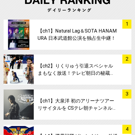
サムネイル
1
【ch1】Natural Lag＆SOTA HANAM
URA 日本武道館公演を独占生中継！
サムネイル
2
【ch2】りくりゅう引退スペシャル
まもなく放送！テレビ朝日の秘蔵…
サムネイル
3
【ch1】大泉洋 初のアリーナツアー
リサイタルを CSテレ朝チャンネル…
サムネイル
4