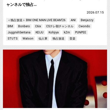
ャンネルで独占…
2026.07.15
＜独占放送＞ BIM ONE MAN LIVE BEAM’26
ANI
Benjazzy
BIM
Bonbero
C6ix
CSテレ朝チャンネル
Cwondo
JuggrixhSentana
KEIJU
Kohjiya
kZm
PUNPEE
STUTS
Watson
仙人掌
独占放送
音楽