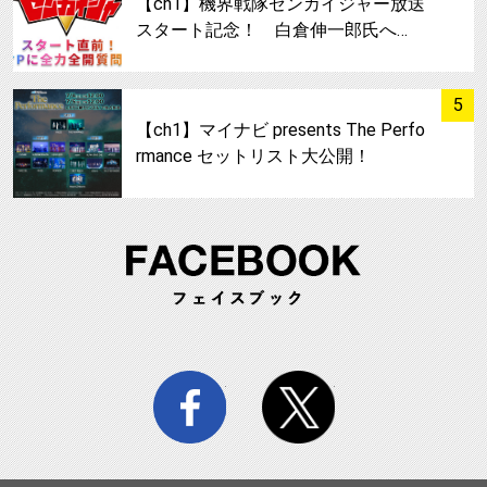
【ch1】機界戦隊ゼンカイジャー放送
スタート記念！ 白倉伸一郎氏へ…
サムネイル
5
【ch1】マイナビ presents The Perfo
rmance セットリスト大公開！
FA
facebook
twitter