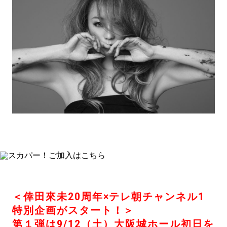
＜倖田來未20周年×テレ朝チャンネル1
特別企画がスタート！＞
第１弾は9/12（土）大阪城ホール初日を