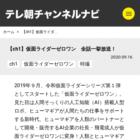
m
テレ朝チャンネル
ホーム
【ch1】仮面ライダーゼロワン 全話一挙放送！
【ch1】仮面ライダーゼロワン 全話一挙放送！
2020.09.16
ch1
仮面ライダーゼロワン
特撮
2019年９月、令和仮面ライダーシリーズ第１弾
としてスタートした「仮面ライダーゼロワン」。
見た目は人間そっくりの人工知能（AI）搭載人型
ロボ、ヒューマギアが人間たちの仕事をサポート
する新時代、ヒューマギアを人類のパートナーと
して開発・販売するAI企業の社長・飛電或人が仮
面ライダーゼロワンに変身！人類とヒューマギア