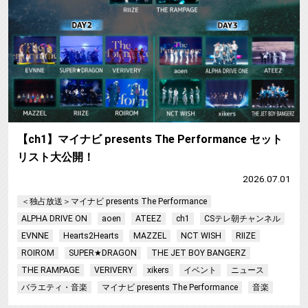
【ch1】マイナビ presents The Performance セット
リスト大公開！
2026.07.01
＜独占放送＞マイナビ presents The Performance
ALPHA DRIVE ON
aoen
ATEEZ
ch1
CSテレ朝チャンネル
EVNNE
Hearts2Hearts
MAZZEL
NCT WISH
RIIZE
ROIROM
SUPER★DRAGON
THE JET BOY BANGERZ
THE RAMPAGE
VERIVERY
xikers
イベント
ニュース
バラエティ・音楽
マイナビ presents The Performance
音楽