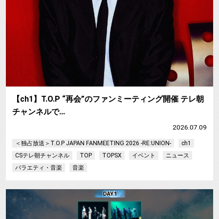
【ch1】T.O.P “再会”のファンミーティング開催 テレ朝
チャンネルで…
2026.07.09
＜独占放送＞T.O.P JAPAN FANMEETING 2026 -RE:UNION-
ch1
CSテレ朝チャンネル
TOP
TOPSX
イベント
ニュース
バラエティ・音楽
音楽
【