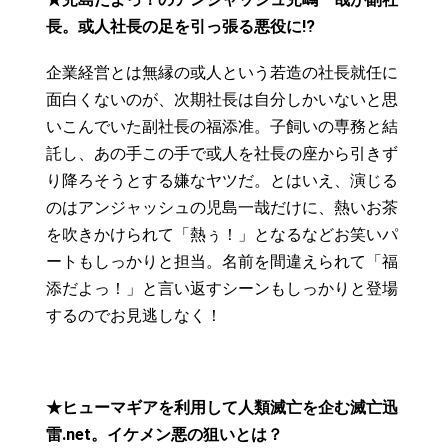
長。或人社長の足を引っ張る悪役に!?
企業経営とは無縁の或人という若造の社長就任に
面白くないのが、次期社長は自分しかいないと思
いこんでいた副社長の福添准。子飼いの専務と結
託し、あの手この手で或人を社長の座から引きず
り降ろそうとする嫌なヤツだ。とはいえ、演じる
のはアンジャッシュの児島一哉だけに、熱いお茶
を吹きかけられて「熱ぅ！」となるなどお笑いパ
ートもしっかりと担当。名前を間違えられて「福
添だよっ！」と言い返すシーンもしっかりと登場
するのでお見逃しなく！
★ヒューマギアを利用して人類滅亡を企む滅亡迅
雷.net。イケメン悪の狙いとは？