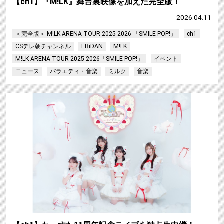
【ch1】『M!LK』舞台裏映像を加えた完全版！
2026.04.11
＜完全版＞ M!LK ARENA TOUR 2025-2026 「SMILE POP!」
ch1
CSテレ朝チャンネル
EBiDAN
M!LK
M!LK ARENA TOUR 2025-2026「SMILE POP!」
イベント
ニュース
バラエティ・音楽
ミルク
音楽