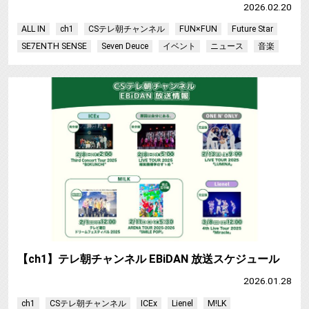
2026.02.20
ALL IN
ch1
CSテレ朝チャンネル
FUN×FUN
Future Star
SE7ENTH SENSE
Seven Deuce
イベント
ニュース
音楽
【ch1】テレ朝チャンネル EBiDAN 放送スケジュール
2026.01.28
ch1
CSテレ朝チャンネル
ICEx
Lienel
M!LK