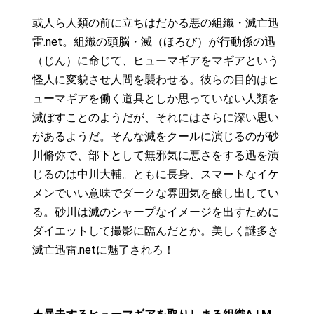
或人ら人類の前に立ちはだかる悪の組織・滅亡迅
雷.net。組織の頭脳・滅（ほろび）が行動係の迅
（じん）に命じて、ヒューマギアをマギアという
怪人に変貌させ人間を襲わせる。彼らの目的はヒ
ューマギアを働く道具としか思っていない人類を
滅ぼすことのようだが、それにはさらに深い思い
があるようだ。そんな滅をクールに演じるのが砂
川脩弥で、部下として無邪気に悪さをする迅を演
じるのは中川大輔。ともに長身、スマートなイケ
メンでいい意味でダークな雰囲気を醸し出してい
る。砂川は滅のシャープなイメージを出すために
ダイエットして撮影に臨んだとか。美しく謎多き
滅亡迅雷.netに魅了されろ！