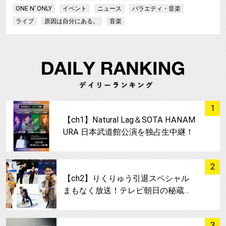
ONE N’ ONLY
イベント
ニュース
バラエティ・音楽
ライブ
原因は自分にある。
音楽
サムネイル
1
【ch1】Natural Lag＆SOTA HANAM
URA 日本武道館公演を独占生中継！
サムネイル
2
【ch2】りくりゅう引退スペシャル
まもなく放送！テレビ朝日の秘蔵…
サムネイル
3