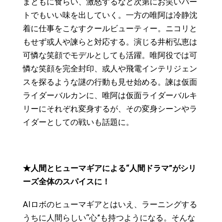
まともに食らい、激怒するなど次第にお笑いパー
トでもいい味を出していく。一方の唯阿は冷静沈
着に仕事をこなすクールビューティー。ニコリと
もせず或人や諫らと対応する。演じる井桁弘恵は
可憐な笑顔でモデルとしても活躍。唯阿役では可
憐な笑顔を完全封印、或人や飛電インテリジェン
スを探るような謎の行動も見せ始める。諫は仮面
ライダーバルカンに、唯阿は仮面ライダーバルキ
リーにそれぞれ変身するが、その変身シーンやラ
イダーとしての戦いも話題に。
★人間とヒューマギアによる“人間ドラマ”がシリ
ーズ全体のスパイスに！
AIロボのヒューマギアとはいえ、ラーニングする
うちに人間らしい“心”も持つようになる。そんな