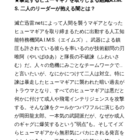
★暴走するヒューマギアを取りしまる組織A.I.M.
S. 二人のリーダーが抱える闇とは？
滅亡迅雷.netによって人間を襲うマギアとなった
ヒューマギアを取り締まるために出動する人工知
能特務機関A.I.M.S.（エイムズ）。武器による鎮
圧も許されている彼らを率いるのが技術顧問の刃
唯阿（やいばゆあ）と隊長の不破諫（ふわいさ
む）だ。人々の危機にみごとなチームワークで…
と言いたいが、なにかにつけて二人は対立。特に
諫は暴走したヒューマギアに襲われた暗い過去が
トラウマとなり、すべてのヒューマギアは悪だと
何かに付けて或人や飛電インテリジェンスを攻撃
する。そんな諫をクールかつパワフルに演じるの
が岡田龍太郎。一本気の武闘派だが、なぜか或人
のギャグに爆笑するという“弱点”も。そしてイズ
らヒューマギアから無邪気にバカにされる発言を