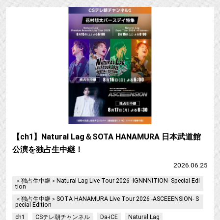
【ch1】Natural Lag＆SOTA HANAMURA 日本武道館
公演を独占生中継！
2026.06.25
＜独占生中継＞Natural Lag Live Tour 2026 -IGNNNITION- Special Edi
tion
＜独占生中継＞SOTA HANAMURA Live Tour 2026 -ASCEEENSION- S
pecial Edition
ch1
CSテレ朝チャンネル
Da-iCE
Natural Lag