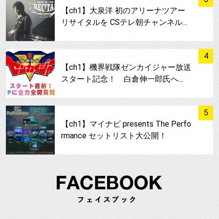
【ch1】大泉洋 初のアリーナツアー
リサイタルを CSテレ朝チャンネル…
サムネイル
4
【ch1】機界戦隊ゼンカイジャー放送
スタート記念！ 白倉伸一郎氏へ…
サムネイル
5
【ch1】マイナビ presents The Perfo
rmance セットリスト大公開！
FA