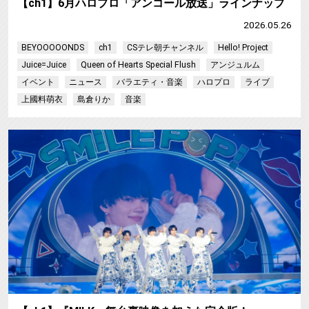
【ch1】6月ハロプロ「アンコール放送」ラインナップ
2026.05.26
BEYOOOOONDS
ch1
CSテレ朝チャンネル
Hello! Project
Juice=Juice
Queen of Hearts Special Flush
アンジュルム
イベント
ニュース
バラエティ・音楽
ハロプロ
ライブ
上國料萌衣
島倉りか
音楽