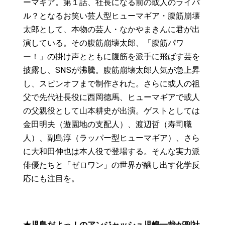
ーマギア。第１話、社長になる前の或人のライバ
ル？となるお笑い芸人型ヒューマギア・腹筋崩壊
太郎として、本物の芸人・なかやまきんに君が出
演している。その腹筋崩壊太郎、「腹筋パワ
ー！」の掛け声とともに腹筋を派手に飛ばす芸を
披露し、SNSが沸騰。腹筋崩壊太郎人気が急上昇
し、スピンオフまで制作された。さらに或人の祖
父で先代社長役に西岡德馬、ヒューマギアで或人
の父親役として山本耕史が出演。ゲストとしては
金田明夫（遊園地の支配人）、渡辺哲（寿司職
人）、副島淳（ラッパー型ヒューマギア）、さら
に大和田伸也は本人役で登場する。そんな実力派
俳優たちと「ゼロワン」の世界が醸し出す化学反
応にも注目を。
★児島だよっ！のアンジャッシュ児嶋一哉が副社