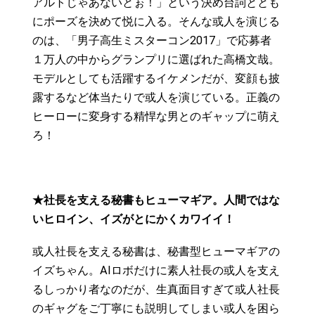
アルトじゃあないとぉ！」という決め台詞ととも
にポーズを決めて悦に入る。そんな或人を演じる
のは、「男子高生ミスターコン2017」で応募者
１万人の中からグランプリに選ばれた高橋文哉。
モデルとしても活躍するイケメンだが、変顔も披
露するなど体当たりで或人を演じている。正義の
ヒーローに変身する精悍な男とのギャップに萌え
ろ！
★社長を支える秘書もヒューマギア。人間ではな
いヒロイン、イズがとにかくカワイイ！
或人社長を支える秘書は、秘書型ヒューマギアの
イズちゃん。AIロボだけに素人社長の或人を支え
るしっかり者なのだが、生真面目すぎて或人社長
のギャグをご丁寧にも説明してしまい或人を困ら