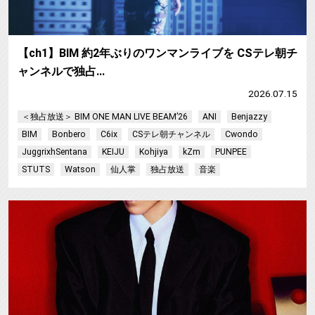
【ch1】BIM 約2年ぶりのワンマンライブを CSテレ朝チ
ャンネルで独占…
2026.07.15
＜独占放送＞ BIM ONE MAN LIVE BEAM’26
ANI
Benjazzy
BIM
Bonbero
C6ix
CSテレ朝チャンネル
Cwondo
JuggrixhSentana
KEIJU
Kohjiya
kZm
PUNPEE
STUTS
Watson
仙人掌
独占放送
音楽