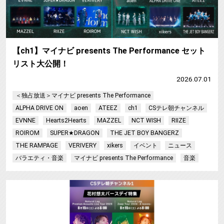
【ch1】マイナビ presents The Performance セット
リスト大公開！
2026.07.01
＜独占放送＞マイナビ presents The Performance
ALPHA DRIVE ON
aoen
ATEEZ
ch1
CSテレ朝チャンネル
EVNNE
Hearts2Hearts
MAZZEL
NCT WISH
RIIZE
ROIROM
SUPER★DRAGON
THE JET BOY BANGERZ
THE RAMPAGE
VERIVERY
xikers
イベント
ニュース
バラエティ・音楽
マイナビ presents The Performance
音楽