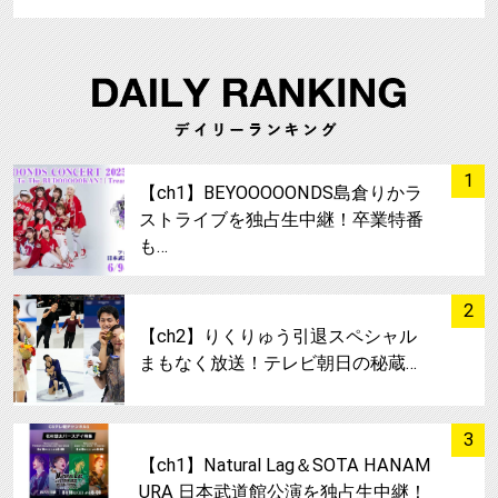
サムネイル
1
【ch1】BEYOOOOONDS島倉りかラ
ストライブを独占生中継！卒業特番
も…
サムネイル
2
【ch2】りくりゅう引退スペシャル
まもなく放送！テレビ朝日の秘蔵…
サムネイル
3
【ch1】Natural Lag＆SOTA HANAM
URA 日本武道館公演を独占生中継！