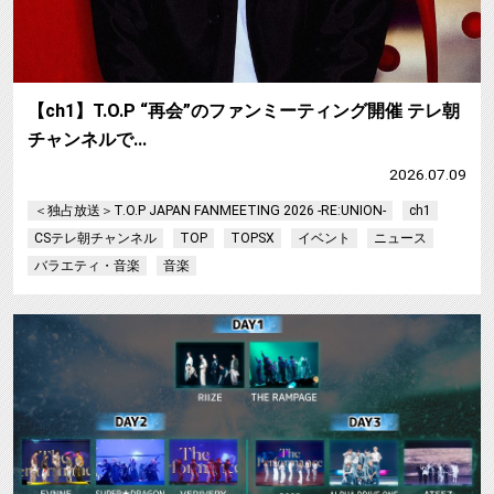
【ch1】T.O.P “再会”のファンミーティング開催 テレ朝
チャンネルで…
2026.07.09
＜独占放送＞T.O.P JAPAN FANMEETING 2026 -RE:UNION-
ch1
CSテレ朝チャンネル
TOP
TOPSX
イベント
ニュース
バラエティ・音楽
音楽
【