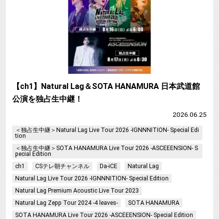
【ch1】Natural Lag＆SOTA HANAMURA 日本武道館
公演を独占生中継！
2026.06.25
＜独占生中継＞Natural Lag Live Tour 2026 -IGNNNITION- Special Edi
tion
＜独占生中継＞SOTA HANAMURA Live Tour 2026 -ASCEEENSION- S
pecial Edition
ch1
CSテレ朝チャンネル
Da-iCE
Natural Lag
Natural Lag Live Tour 2026 -IGNNNITION- Special Edition
Natural Lag Premium Acoustic Live Tour 2023
Natural Lag Zepp Tour 2024 -4 leaves-
SOTA HANAMURA
SOTA HANAMURA Live Tour 2026 -ASCEEENSION- Special Edition