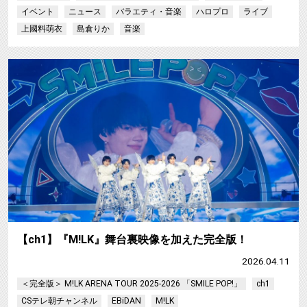
イベント
ニュース
バラエティ・音楽
ハロプロ
ライブ
上國料萌衣
島倉りか
音楽
【ch1】『M!LK』舞台裏映像を加えた完全版！
2026.04.11
＜完全版＞ M!LK ARENA TOUR 2025-2026 「SMILE POP!」
ch1
CSテレ朝チャンネル
EBiDAN
M!LK