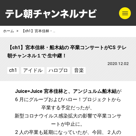
m
テレ朝チャンネル
ホーム
【ch1】宮本佳林・船木結の 卒業コンサートがCS テレ朝チャンネル１で 生中継！
【ch1】宮本佳林・船木結の 卒業コンサートがCS テレ
朝チャンネル１で 生中継！
2020.12.02
ch1
アイドル
ハロプロ
音楽
Juice=Juice 宮本佳林と、アンジュルム船木結
が
6 月にグループおよびハロー！プロジェクトから
卒業する予定だったが、
新型コロナウイルス感染拡大の影響で卒業コンサ
ートが中止に。
2 人の卒業も延期になっていたが、今回、２人の