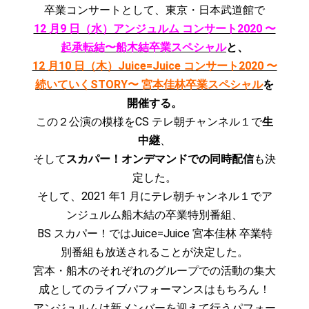
卒業コンサートとして、東京・日本武道館で
12 月9 日（水）アンジュルム コンサート2020 〜
起承転結〜船木結卒業スペシャル
と、
12 月10 日（木）Juice=Juice コンサート2020 〜
続いていくSTORY〜 宮本佳林
卒業スペシャル
を
開催する。
この２公演の模様をCS テレ朝チャンネル１で
生
中継
、
そして
スカパー！オンデマンドでの同時配信
も決
定した。
そして、2021 年1 月にテレ朝チャンネル１でア
ンジュルム船木結の卒業特別番組、
BS スカパー！ではJuice=Juice 宮本佳林 卒業特
別番組も放送されることが決定した。
宮本・船木のそれぞれのグループでの活動の集大
成としてのライブパフォーマンスはもちろん！
アンジュルムは新メンバーを迎えて行うパフォー