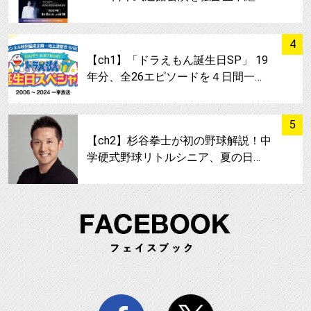
サムネイル
4
【ch1】「ドラえもん誕生日SP」 19
年分、全26エピソードを４日間一…
サムネイル
5
【ch2】杉谷拳士が初の野球解説！中
学硬式野球リトルシニア、夏の日…
FA
facebook
twitter